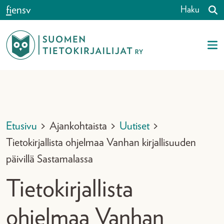
Siirry sisältöön
fi
en
sv
Haku
Etusivu
>
Ajankohtaista
>
Uutiset
>
Tietokirjallista ohjelmaa Vanhan kirjallisuuden
päivillä Sastamalassa
Tietokirjallista
ohjelmaa Vanhan