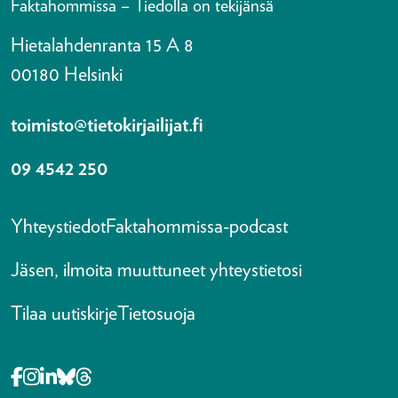
Faktahommissa – Tiedolla on tekijänsä
Hietalahdenranta 15 A 8
00180 Helsinki
toimisto@tietokirjailijat.fi
09 4542 250
Yhteystiedot
Faktahommissa-podcast
Jäsen, ilmoita muuttuneet yhteystietosi
Tilaa uutiskirje
Tietosuoja
Opens in a new tab Facebook-f
Opens in a new tab Instagram
Opens in a new tab Linkedin-in
Opens in a new tab Bluesky
Opens in a new tab Threads