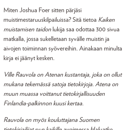
Miten Joshua Foer sitten pärjäsi
muistimestaruuskilpailuissa? Sitä tietoa
Kaiken
muistamisen taidon
lukija saa odottaa 300 sivua
matkalla, jossa sukelletaan syvälle muistin ja
aivojen toiminnan syövereihin. Ainakaan minulta
kirja ei jäänyt kesken.
Ville Rauvola on Atenan kustantaja, joka on ollut
mukana tekemässä satoja tietokirjoja. Atena on
muun muassa voittanut tietokirjallisuuden
Finlandia-palkinnon kuusi kertaa.
Rauvola on myös kouluttajana Suomen
tietokirjailijat ry:n kaikille avoimessa Haluatko