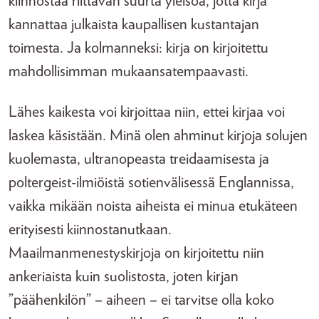
kiinnostaa riittävän suurta yleisöä, jotta kirja
kannattaa julkaista kaupallisen kustantajan
toimesta. Ja kolmanneksi: kirja on kirjoitettu
mahdollisimman mukaansatempaavasti.
Lähes kaikesta voi kirjoittaa niin, ettei kirjaa voi
laskea käsistään. Minä olen ahminut kirjoja solujen
kuolemasta, ultranopeasta treidaamisesta ja
poltergeist-ilmiöistä sotienvälisessä Englannissa,
vaikka mikään noista aiheista ei minua etukäteen
erityisesti kiinnostanutkaan.
Maailmanmenestyskirjoja on kirjoitettu niin
ankeriaista kuin suolistosta, joten kirjan
”päähenkilön” – aiheen – ei tarvitse olla koko