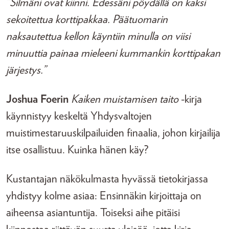
”Silmäni ovat kiinni. Edessäni pöydällä on kaksi
sekoitettua korttipakkaa. Päätuomarin
naksautettua kellon käyntiin minulla on viisi
minuuttia painaa mieleeni kummankin korttipakan
järjestys.”
Joshua Foerin
Kaiken muistamisen taito
-kirja
käynnistyy keskeltä Yhdysvaltojen
muistimestaruuskilpailuiden finaalia, johon kirjailija
itse osallistuu. Kuinka hänen käy?
Kustantajan näkökulmasta hyvässä tietokirjassa
yhdistyy kolme asiaa: Ensinnäkin kirjoittaja on
aiheensa asiantuntija. Toiseksi aihe pitäisi