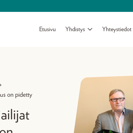
Etusivu
Yhdistys
Yhteystiedot
>
ous on pidetty
ilijat
 on