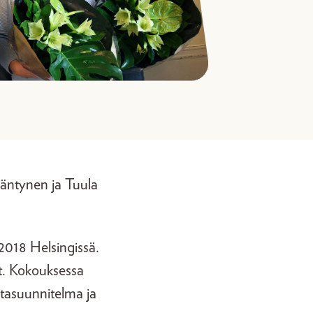
 Mäntynen ja Tuula
.2018 Helsingissä.
at. Kokouksessa
intasuunnitelma ja