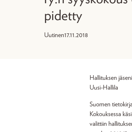
pidetty
Uutinen
17.11.2018
Hallituksen jäsen
Uusi-Hallila
Suomen tietokirja
Kokouksessa käsit
valittiin hallituk