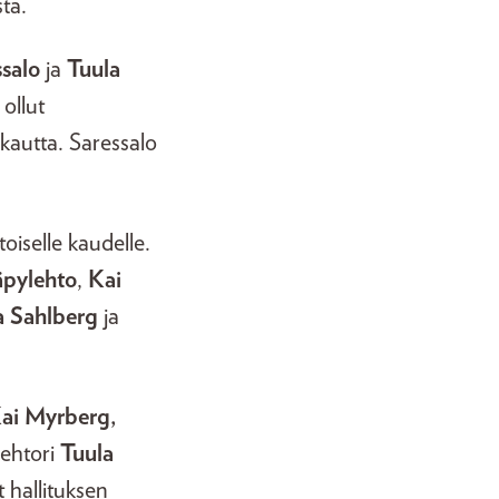
ta.
ssalo
ja
Tuula
ollut
kautta. Saressalo
oiselle kaudelle.
pylehto
,
Kai
a Sahlberg
ja
ai Myrberg,
 lehtori
Tuula
t hallituksen