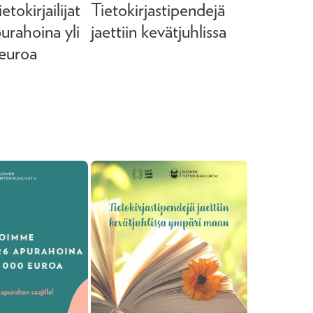
tokirjailijat
Tietokirjastipendejä
purahoina yli
jaettiin kevätjuhlissa
euroa