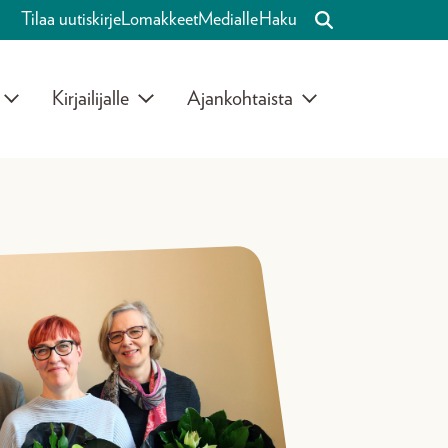
Tilaa uutiskirje
Lomakkeet
Medialle
Haku
Kirjailijalle
Ajankohtaista