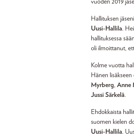
vuoden 2019 jäse
Hallituksen jäsen
Uusi-Hallila
. He
hallituksessa sä
oli ilmoittanut, e
Kolme vuotta halli
Hänen lisäkseen 
Myrberg
,
Anne 
Jussi Särkelä
.
Ehdokkaista hall
suomen kielen do
Uusi-Hallila
. Uus