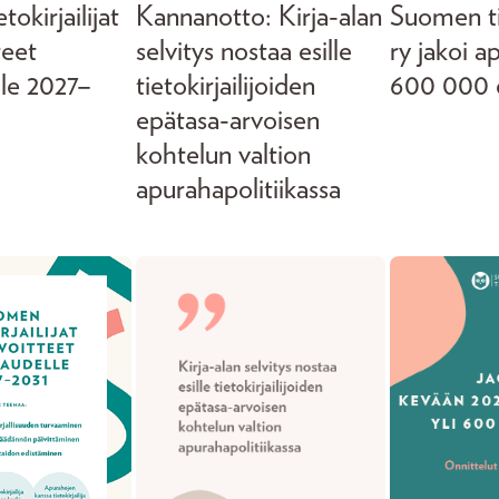
okirjailijat
Kannanotto: Kirja-alan
Suomen tie
teet
selvitys nostaa esille
ry jakoi a
lle 2027–
tietokirjailijoiden
600 000 
epätasa-arvoisen
kohtelun valtion
apurahapolitiikassa