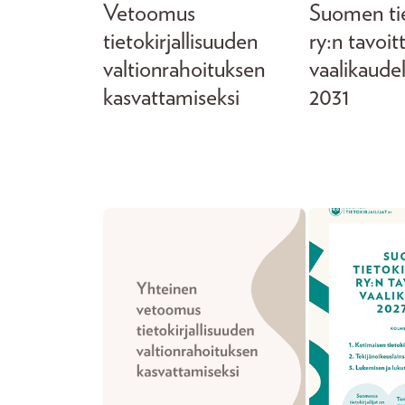
Vetoomus
Suomen tiet
tietokirjallisuuden
ry:n tavoit
valtionrahoituksen
vaalikaude
kasvattamiseksi
2031