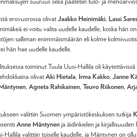
nmaksujen suuruus sekä päätetiin tulo- ja menoarvios
istä erovuorossa olivat
Jaakko Heinimäki
,
Lassi Sare
inimäkeä ei voitu valita uudelle kaudelle, koska hän on 
äntöjen salliman enimmäismäärän eli kolme kolmivuotis
ttei hän hae uudelle kaudelle.
tuksessa toiminut Tuula Uusi-Hallila oli käytettävissä t
ehdokkaina olivat
Aki Hietala
,
Irma Kakko
,
Janne Kä
Mäntynen
,
Agneta Rahikainen
,
Teuvo Riikonen
,
Arj
itukseen valittiin Suomen ympäristökeskuksen tutkija
K
sentti
Anne Mäntynen
ja äidinkielen ja kirjallisuuden
i-Hallila valittiin toiselle kaudelle, ja Mäntynen on ollu