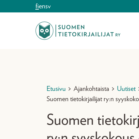
Siirry sisältöön
fi
en
sv
Etusivu
>
Ajankohtaista
>
Uutiset
Suomen tietokirjailijat ry:n syyskok
Suomen tietokirja
ry:n syyskokous