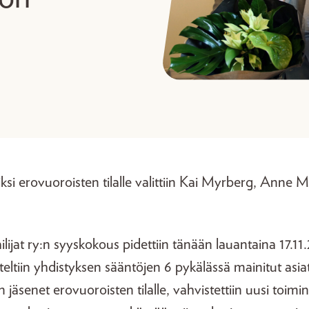
iksi erovuoroisten tilalle valittiin Kai Myrberg, Anne
ilijat ry:n syyskokous pidettiin tänään lauantaina 17.11
eltiin yhdistyksen sääntöjen 6 pykälässä mainitut asi
sen jäsenet erovuoroisten tilalle, vahvistettiin uusi toim