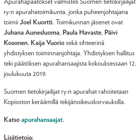
Apurahapäätökset valmisteli Suomen tietokirjailijat
ry:n apurahatoimikunta, jonka puheenjohtajana
toimii
Joel Kuortti
. Toimikunnan jäsenet ovat
Juhana Aunesluoma
,
Paula Havaste
,
Päivi
Kosonen
,
Kaija Vuorio
sekä sihteerinä
yhdistyksen toiminnanjohtaja. Yhdistyksen hallitus
teki päätöksen apurahansaajista kokouksessaan 12.
joulukuuta 2019.
Suomen tietokirjailijat ry:n apurahat rahoitetaan
Kopioston keräämillä tekijänoikeuskorvauksilla.
Katso
apurahansaajat
.
Lisätietoja: