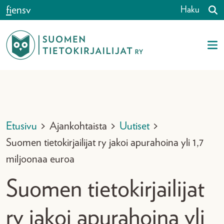
Siirry sisältöön
fi
en
sv
Haku
Etusivu
>
Ajankohtaista
>
Uutiset
>
Suomen tietokirjailijat ry jakoi apurahoina yli 1,7
miljoonaa euroa
Suomen tietokirjailijat
ry jakoi apurahoina yli