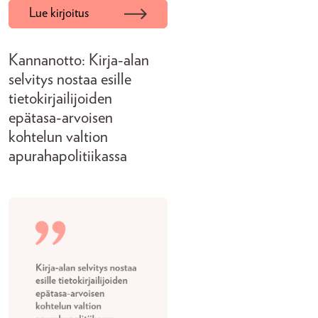
Lue kirjoitus
Kannanotto: Kirja-alan
selvitys nostaa esille
tietokirjailijoiden
epätasa-arvoisen
kohtelun valtion
apurahapolitiikassa