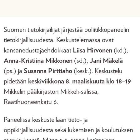
Suomen tietokirjailijat järjestää poliitikkopaneelin
tietokirjallisuudesta. Keskustelemassa ovat
kansanedustajaehdokkaat
Liisa Hirvonen
(kd.),
Anna-Kristiina Mikkonen
(sd.),
Jani Mäkelä
(ps.) ja
Susanna Pirttiaho
(kesk.). Keskustelu
pidetään
keskiviikkona 8. maaliskuuta klo 18–19
Mikkelin pääkirjaston Mikkeli-salissa,
Raatihuoneenkatu 6.
Paneelissa keskustellaan tieto- ja
oppikirjallisuudesta sekä lukemisen ja koulutuksen