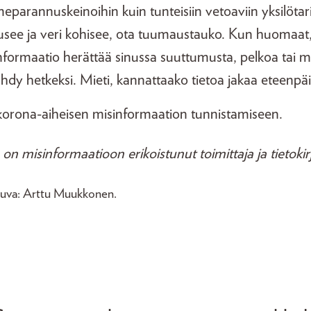
meparannuskeinoihin kuin tunteisiin vetoaviin yksilötar
usee ja veri kohisee, ota tuumaustauko. Kun huomaat,
formaatio herättää sinussa suuttumusta, pelkoa tai m
ähdy hetkeksi. Mieti, kannattaako tietoa jakaa eteenpäi
 korona-aiheisen misinformaation tunnistamiseen.
 misinformaatioon erikoistunut toimittaja ja tietokirja
uva: Arttu Muukkonen.