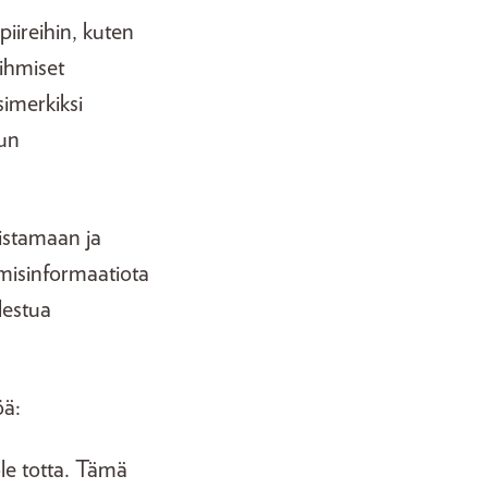
piireihin, kuten
 ihmiset
simerkiksi
aun
istamaan ja
 misinformaatiota
lestua
öä:
ole totta. Tämä