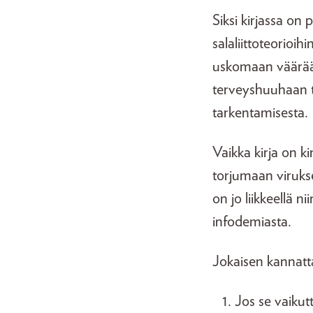
Siksi kirjassa on 
salaliittoteorioih
uskomaan väärään 
terveyshuuhaan t
tarkentamisesta.
Vaikka kirja on k
torjumaan viruks
on jo liikkeellä n
infodemiasta.
Jokaisen kannatt
Jos se vaikutt