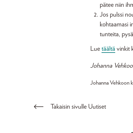
pätee niin ih
Jos pulssi no
kohtaamasi in
tunteita, pys
Lue
täältä
vinkit
Johanna Vehkoo on
Johanna Vehkoon k
Takaisin sivulle Uutiset