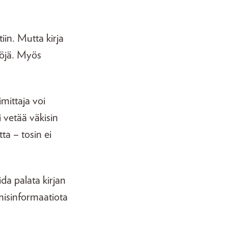
tiin. Mutta kirja
isöjä. Myös
imittaja voi
 vetää väkisin
a – tosin ei
oida palata kirjan
 misinformaatiota