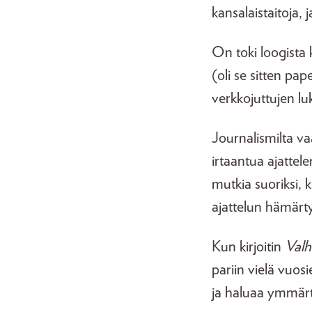
kansalaistaitoja, j
On toki loogista k
(oli se sitten pap
verkkojuttujen luk
Journalismilta va
irtaantua ajattel
mutkia suoriksi, 
ajattelun hämärt
Kun kirjoitin
Valh
pariin vielä vuosi
ja haluaa ymmärtää