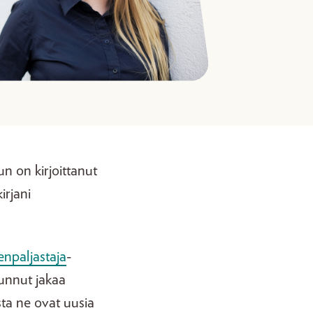
un on kirjoittanut
irjani
npaljastaja
-
lunnut jakaa
usta ne ovat uusia