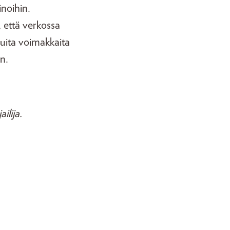
inoihin.
 että verkossa
uita voimakkaita
n.
ilija.