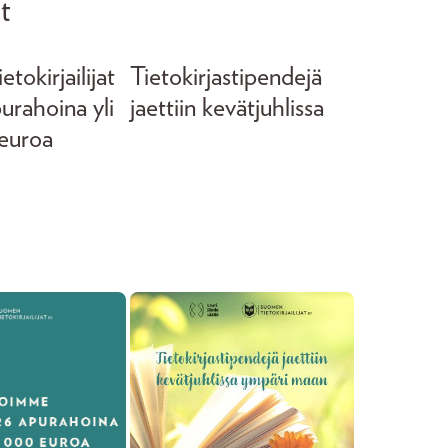
t
tokirjailijat
Tietokirjastipendejä
purahoina yli
jaettiin kevätjuhlissa
euroa