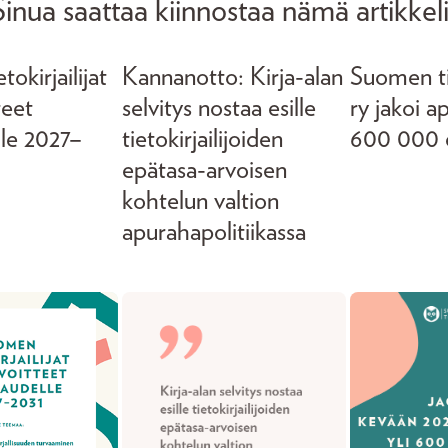
Sinua saattaa kiinnostaa nämä artikkeli
okirjailijat
Kannanotto: Kirja-alan
Suomen tie
teet
selvitys nostaa esille
ry jakoi a
lle 2027–
tietokirjailijoiden
600 000 
epätasa-arvoisen
kohtelun valtion
apurahapolitiikassa