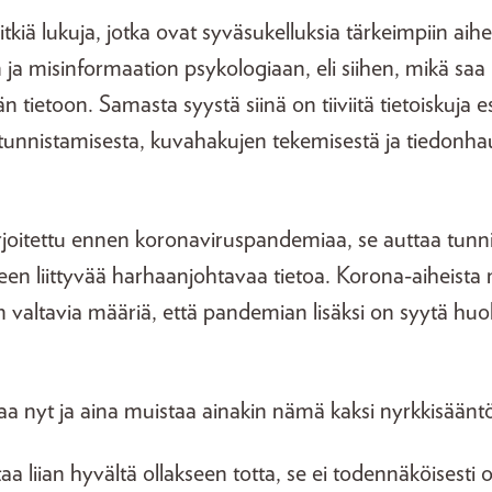
pitkiä lukuja, jotka ovat syväsukelluksia tärkeimpiin aihe
in ja misinformaation psykologiaan, eli siihen, mikä saa
tietoon. Samasta syystä siinä on tiiviitä tietoiskuja e
unnistamisesta, kuvahakujen tekemisestä ja tiedonh
irjoitettu ennen koronaviruspandemiaa, se auttaa tunn
een liittyvää harhaanjohtavaa tietoa. Korona-aiheista
iin valtavia määriä, että pandemian lisäksi on syytä huo
aa nyt ja aina muistaa ainakin nämä kaksi nyrkkisäänt
aa liian hyvältä ollakseen totta, se ei todennäköisesti 