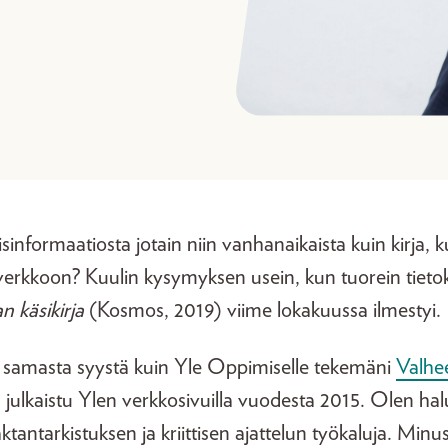
isinformaatiosta jotain niin vanhanaikaista kuin kirja, k
 verkkoon? Kuulin kysymyksen usein, kun tuorein tietok
n käsikirja
(Kosmos, 2019) viime lokakuussa ilmestyi.
t samasta syystä kuin Yle Oppimiselle tekemäni
Valhee
on julkaistu Ylen verkkosivuilla vuodesta 2015. Olen ha
 faktantarkistuksen ja kriittisen ajattelun työkaluja. Min