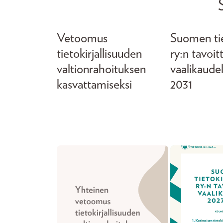
Vetoomus
Suomen tiet
tietokirjallisuuden
ry:n tavoit
valtionrahoituksen
vaalikaude
kasvattamiseksi
2031