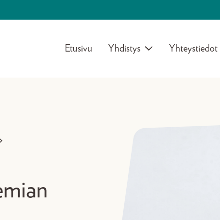
Etusivu
Yhdistys
Yhteystiedot
>
emian