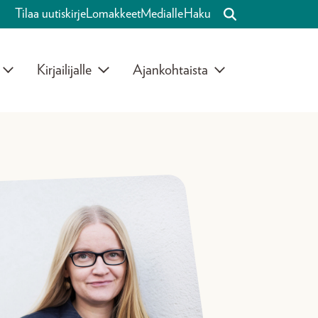
Tilaa uutiskirje
Lomakkeet
Medialle
Haku
Kirjailijalle
Ajankohtaista