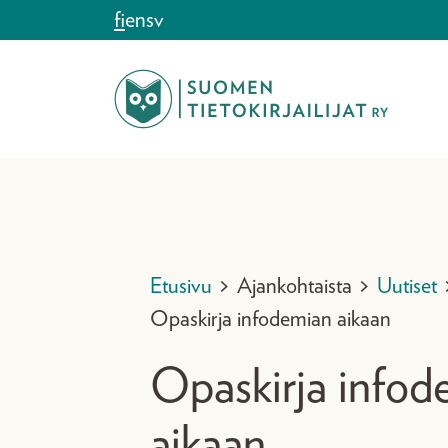
Siirry sisältöön
fi
en
sv
Etusivu
>
Ajankohtaista
>
Uutiset
Opaskirja infodemian aikaan
Opaskirja infod
aikaan