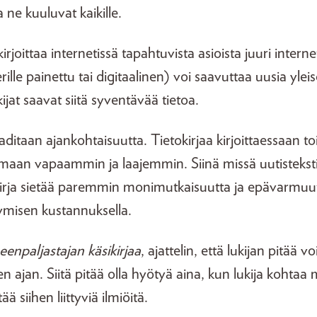
a ne kuuluvat kaikille.
irjoittaa internetissä tapahtuvista asioista juuri interne
erille painettu tai digitaalinen) voi saavuttaa uusia yle
ijat saavat siitä syventävää tietoa.
aditaan ajankohtaisuutta. Tietokirjaa kirjoittaessaan to
emaan vapaammin ja laajemmin. Siinä missä uutisteksti
kirja sietää paremmin monimutkaisuutta ja epävarmuutt
ymisen kustannuksella.
eenpaljastajan käsikirjaa
, ajattelin, että lukijan pitää v
en ajan. Siitä pitää olla hyötyä aina, kun lukija kohtaa
 siihen liittyviä ilmiöitä.