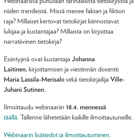
Webinaarissa puhutaan tarinallisista tietokirjoista ja
niiden trendeistä. Missä menee faktan ja fiktion
raja? Millaiset kertovat tietokirjat kiinnostavat
lukijaa ja kustantajaa? Millaista on kirjoittaa
narratiivinen tietokirja?
Esiintyjinä ovat kustantaja
Johanna
Laitinen,
kirjoittamisen ja viestinnän dosentti
Maria Lassila-Merisalo
sekä tietokirjailija
Ville-
Juhani Sutinen
.
Ilmoittaudu webinaariin
18.4. mennessä
täällä
. Tallenne lähetetään kaikille ilmoittautuneille.
Webinaarin lisätiedot ja ilmoittautuminen
.