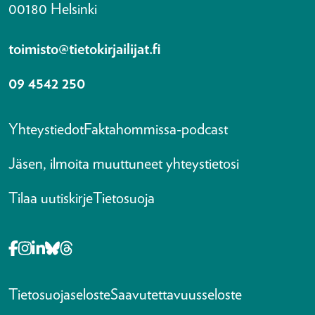
00180 Helsinki
toimisto@tietokirjailijat.fi
09 4542 250
Yhteystiedot
Faktahommissa-podcast
Jäsen, ilmoita muuttuneet yhteystietosi
Tilaa uutiskirje
Tietosuoja
Opens in a new tab Facebook-f
Opens in a new tab Instagram
Opens in a new tab Linkedin-in
Opens in a new tab Bluesky
Opens in a new tab Threads
Tietosuojaseloste
Saavutettavuusseloste