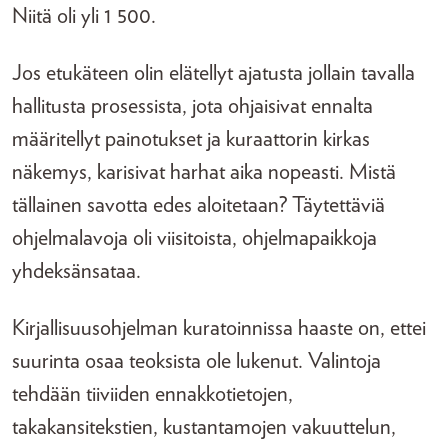
Niitä oli yli 1 500.
Jos etukäteen olin elätellyt ajatusta jollain tavalla
hallitusta prosessista, jota ohjaisivat ennalta
määritellyt painotukset ja kuraattorin kirkas
näkemys, karisivat harhat aika nopeasti. Mistä
tällainen savotta edes aloitetaan? Täytettäviä
ohjelmalavoja oli viisitoista, ohjelmapaikkoja
yhdeksänsataa.
Kirjallisuusohjelman kuratoinnissa haaste on, ettei
suurinta osaa teoksista ole lukenut. Valintoja
tehdään tiiviiden ennakkotietojen,
takakansitekstien, kustantamojen vakuuttelun,