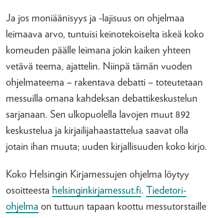
Ja jos moniäänisyys ja -lajisuus on ohjelmaa
leimaava arvo, tuntuisi keinotekoiselta iskeä koko
komeuden päälle leimana jokin kaiken yhteen
vetävä teema, ajattelin. Niinpä tämän vuoden
ohjelmateema – rakentava debatti – toteutetaan
messuilla omana kahdeksan debattikeskustelun
sarjanaan. Sen ulkopuolella lavojen muut 892
keskustelua ja kirjailijahaastattelua saavat olla
jotain ihan muuta; uuden kirjallisuuden koko kirjo.
Koko Helsingin Kirjamessujen ohjelma löytyy
osoitteesta
helsinginkirjamessut.fi
.
Tiedetori-
ohjelma
on tuttuun tapaan koottu messutorstaille