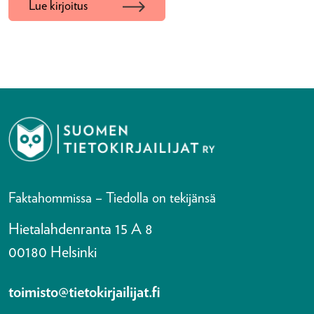
Lue kirjoitus
Faktahommissa – Tiedolla on tekijänsä
Hietalahdenranta 15 A 8
00180 Helsinki
toimisto@tietokirjailijat.fi