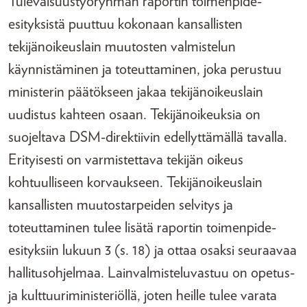
Tulevaisuustyöryhmän raportin toimenpide-
esityksistä puuttuu kokonaan kansallisten
tekijänoikeuslain muutosten valmistelun
käynnistäminen ja toteuttaminen, joka perustuu
ministerin päätökseen jakaa tekijänoikeuslain
uudistus kahteen osaan. Tekijänoikeuksia on
suojeltava DSM-direktiivin edellyttämällä tavalla.
Erityisesti on varmistettava tekijän oikeus
kohtuulliseen korvaukseen. Tekijänoikeuslain
kansallisten muutostarpeiden selvitys ja
toteuttaminen tulee lisätä raportin toimenpide-
esityksiin lukuun 3 (s. 18) ja ottaa osaksi seuraavaa
hallitusohjelmaa. Lainvalmisteluvastuu on opetus-
ja kulttuuriministeriöllä, joten heille tulee varata