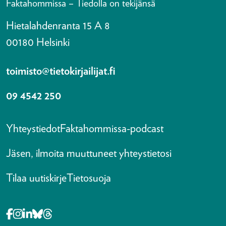
Faktahommissa – Tiedolla on tekijänsä
Hietalahdenranta 15 A 8
00180 Helsinki
toimisto@tietokirjailijat.fi
09 4542 250
Yhteystiedot
Faktahommissa-podcast
Jäsen, ilmoita muuttuneet yhteystietosi
Tilaa uutiskirje
Tietosuoja
Opens in a new tab Facebook-f
Opens in a new tab Instagram
Opens in a new tab Linkedin-in
Opens in a new tab Bluesky
Opens in a new tab Threads