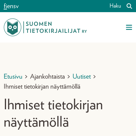
Siirry sisältöön
fi
en
sv
Haku
Etusivu
>
Ajankohtaista
>
Uutiset
>
Ihmiset tietokirjan näyttämöllä
Ihmiset tietokirjan
näyttämöllä