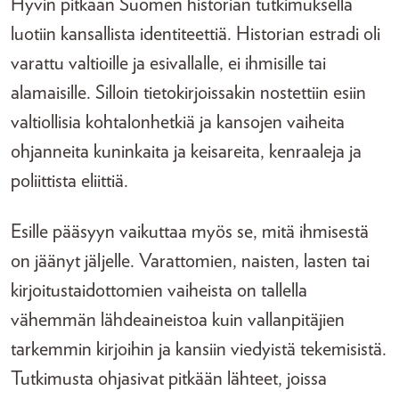
Hyvin pitkään Suomen historian tutkimuksella
luotiin kansallista identiteettiä. Historian estradi oli
varattu valtioille ja esivallalle, ei ihmisille tai
alamaisille. Silloin tietokirjoissakin nostettiin esiin
valtiollisia kohtalonhetkiä ja kansojen vaiheita
ohjanneita kuninkaita ja keisareita, kenraaleja ja
poliittista eliittiä.
Esille pääsyyn vaikuttaa myös se, mitä ihmisestä
on jäänyt jäljelle. Varattomien, naisten, lasten tai
kirjoitustaidottomien vaiheista on tallella
vähemmän lähdeaineistoa kuin vallanpitäjien
tarkemmin kirjoihin ja kansiin viedyistä tekemisistä.
Tutkimusta ohjasivat pitkään lähteet, joissa