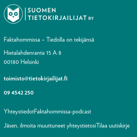
Faktahommissa – Tiedolla on tekijänsä
Hietalahdenranta 15 A 8
00180 Helsinki
toimisto@tietokirjailijat.fi
09 4542 250
Yhteystiedot
Faktahommissa-podcast
Jäsen, ilmoita muuttuneet yhteystietosi
Tilaa uutiskirje