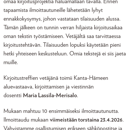
omaa kirjoitusprojektia haluamallaan tavalla. Ennen
tapaamista ilmoittautuneille lähetetään lyhyt
ennakkokysymys, johon vastataan tilaisuuden alussa.
Tämän jälkeen on tunnin verran hiljaista kirjoitusaikaa
oman tekstin työstämiseen. Vetäjältä saa tarvittaessa
kirjoitustehtävän. Tilaisuuden lopuksi käytetään pieni
hetki yhteiseen keskusteluun. Omia tekstejä ei siis jaeta
muille.
Kirjoitustreffien vetäjänä toimii Kanta-Hämeen
aluevastaava, kirjoittamisen ja viestinnän
dosentti
Maria Lassila-Merisalo
.
Mukaan mahtuu 10 ensimmäiseksi ilmoittautunutta.
Ilmoittaudu mukaan
viimeistään torstaina 23.4.2026
.
Vahvistamme osallistumisen erikseen sähköpostitse ja