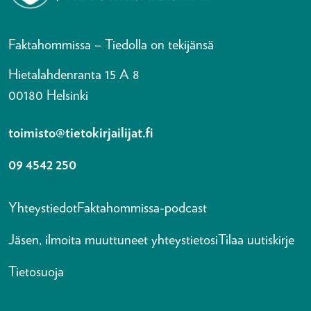
Faktahommissa – Tiedolla on tekijänsä
Hietalahdenranta 15 A 8
00180 Helsinki
toimisto@tietokirjailijat.fi
09 4542 250
Yhteystiedot
Faktahommissa-podcast
Jäsen, ilmoita muuttuneet yhteystietosi
Tilaa uutiskirje
Tietosuoja