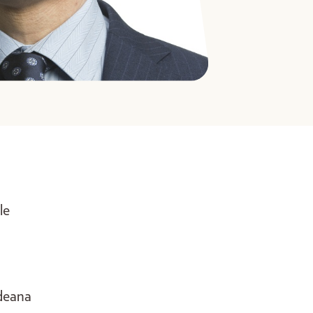
le
ideana