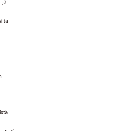
 ja
iitä
n
istä