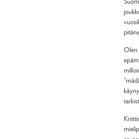
Suome
joukk
vuosi
pitäne
Olen 
epämie
millo
”mädä
käynyt
tarki
Kriit
mieli