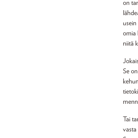
on tar
lähde
usein 
omia 
niitä 
Jokai
Se on 
kehum
tietok
menne
Tai t
vasta 