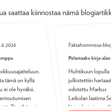
ua saattaa kiinnostaa nämä blogiartikk
0.6.2026
Faktahommissa-blog
temppu
Pelastaako kirja-alan
hokkuusajatteluun.
Huhtikuun lopulla
a tämä on kyllä
julkistettiin hartaas
u ei ole hyväksi,
odotettu Markus
ä rentoutumisen
Leikolan laatima Se
i sitä. Tämähän ei
kirja-alasta ja sovel