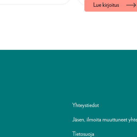
Lue kirjoitus
 hyväksi. Olen
osin lukemisesta.
 tätä
Tekijänsä toiveiden
i ajattelemaan,
mukaisesti se on
jollain tavalla
herättänyt keskuste
osin kiivastakin. La
selvityksessä on pa
pureksittavaa, se ei
pelkkää yleistä poh
kirjallisuudesta vaa
sisältää parikymme
Yhteystiedot
konkreettista
Jäsen, ilmoita muuttuneet yhte
toimenpide-ehdotu
Tietosuoja