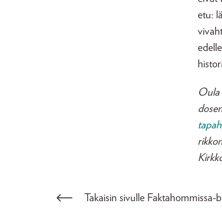
etu: 
vivah
edell
histor
Oula 
dosent
tapah
rikkom
Kirkk
Takaisin sivulle Faktahommissa-b