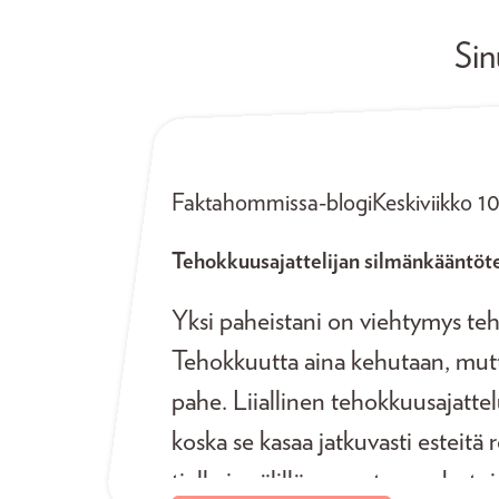
Sin
Faktahommissa-blogi
Keskiviikko 1
Tehokkuusajattelijan silmänkääntö
Yksi paheistani on viehtymys te
Tehokkuutta aina kehutaan, mutt
pahe. Liiallinen tehokkuusajattel
koska se kasaa jatkuvasti esteit
tielle ja välillä suorastaan saboto