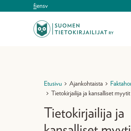
Siirry sisältöön
fi
en
sv
Etusivu
>
Ajankohtaista
>
Faktaho
>
Tietokirjailija ja kansalliset myytit
Tietokirjailija ja
kansalliset myyti