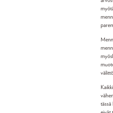
arvos
myötä
menne
parem
Menne
menny
myösk
muoto
välitt
Kaikk
vähem
tässä
eivät