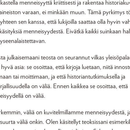
kastella menneisyyttä kriittisesti ja rakentaa historiak
aineiston varaan, ei minkään muun. Tämä pyrkimys 
yhteen sen kanssa, että lukijoilla saattaa olla hyvin va
käsityksiä menneisyydestä. Eivätkä kaikki suinkaan ha
kyseenalaistettavan.
sta julkaisemaani teosta on seurannut vilkas yleisöpala
hyvä asia: se osoittaa, että kirjoja luetaan, niitä innos
aan tai moittimaan, ja että historiantutkimuksella ja
irjallisuudella on väliä. Ennen kaikkea se osoittaa, että
isyydellä on väliä.
arkemmin, väliä on kuvitelmillamme menneisyydestä, ja 
suurta väliä onkin. Olen käsitellyt teoksissani esimerki