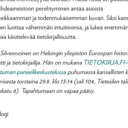
lähdeaineistoon perehtyminen antaa asioista
teikkaamman ja todenmukaisemman kuvan. Siksi kan
een luottaa vähemmän intuitioonsa, ja lukea enemmä
iaa käsittelevää tietokirjallisuutta.
Silvennoinen on Helsingin yliopiston Euroopan histor
ti ja tietokirjailija. Hän on mukana
TIETOKIRJA.FI–
tuman paneelikeskustelussa
puhumassa kansallisten k
isesta torstaina 29.8. klo 13-14 (sali 104, Tieteiden tal
okatu 6). Tapahtumaan on vapaa pääsy.
logi