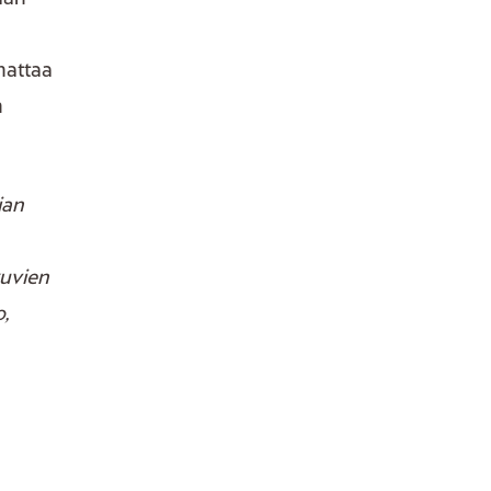
nattaa
n
ian
uvien
o,