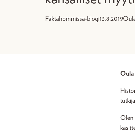
Faktahommissa-blogi
13.8.2019
Oula
Oula 
Histor
tutkij
Olen 
käsit