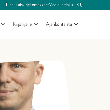
Tilaa uutiskirje
Lomakkeet
Medialle
Haku
Kirjailijalle
Ajankohtaista