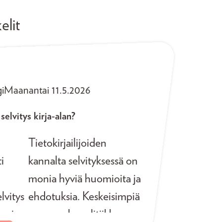
elit
i
Maanantai 11.5.2026
 selvitys kirja-alan?
Tietokirjailijoiden
ti
kannalta selvityksessä on
monia hyviä huomioita ja
lvitys
ehdotuksia. Keskeisimpiä
tuvin
on apurahapolitiikkaan