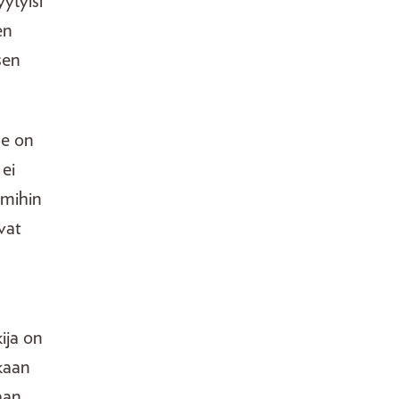
ytyisi
en
sen
Se on
 ei
 mihin
vat
ija on
kaan
aan