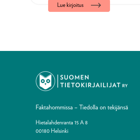
Lue kirjoitus
ole kenellekään pitemmän päälle
kuitenkin keksinyt keinon huijata
tehokkuuspakkoa. Ylipuhun itsen
että joku rentouttava toiminta on 
hyödyllistä. […]
Faktahommissa – Tiedolla on tekijänsä
Hietalahdenranta 15 A 8
00180 Helsinki