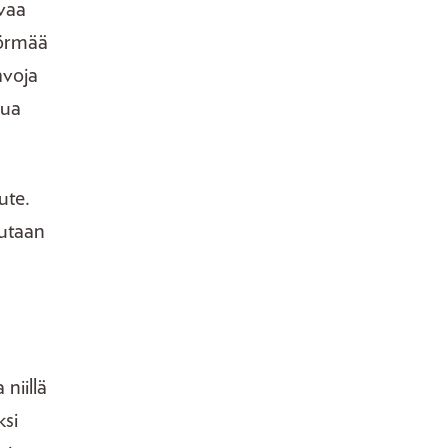
uvaa
törmää
hvoja
lua
ute.
tutaan
niillä
ksi