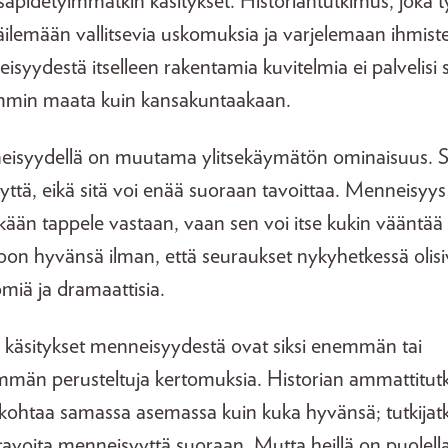
sapidetyimmätkin käsitykset. Historiantutkimus, joka ty
ilemään vallitsevia uskomuksia ja varjelemaan ihmist
isyydestä itselleen rakentamia kuvitelmia ei palvelisi 
min maata kuin kansakuntaakaan.
isyydellä on muutama ylitsekäymätön ominaisuus. 
ttä, eikä sitä voi enää suoraan tavoittaa. Menneisyys
ään tappele vastaan, vaan sen voi itse kukin vääntää
on hyvänsä ilman, että seuraukset nykyhetkessä olisi
ömiä ja dramaattisia.
i käsitykset menneisyydestä ovat siksi enemmän tai
män perusteltuja kertomuksia. Historian ammattitutk
 kohtaa samassa asemassa kuin kuka hyvänsä; tutkijat
 tavoita menneisyyttä suoraan. Mutta heillä on puolell