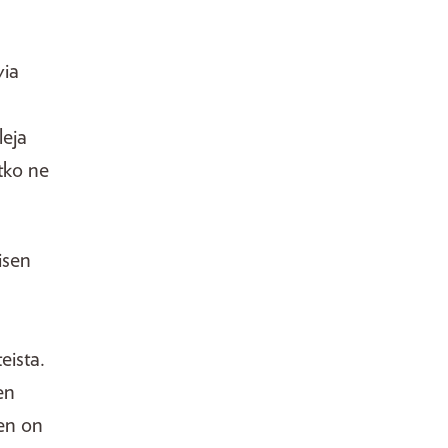
via
leja
atko ne
isen
eista.
en
nen on