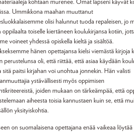
ateriaaleja kohtaan murenee. Omat lapseni käyvät k
issa. Ummikkona maahan muuttanut
sluokkalaisemme olisi halunnut tuoda repaleisen, jo 
 oppilaalta toiselle kiertäneen koulukirjansa kotiin, jott
me voineet yhdessä opiskella kieltä ja sisältöä.
ykseksemme hänen opettajansa kielsi viemästä kirjoja k
perustelunsa oli, että riittää, että asiaa käydään kou
ja sitä paitsi kirjahan voi unohtua jonnekin. Hän valisti
nmuuttajia ystävällisesti myös oppimisen
intikriteereistä, joiden mukaan on tärkeämpää, että opp
stelemaan aiheesta toisia kannustaen kuin se, että mu
sällön yksityiskohtia.
iseen on suomalaisena opettajana enää vaikeaa löytää