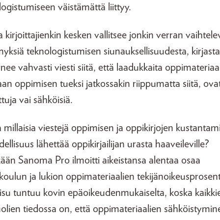
ogistumiseen väistämättä liittyy.
 kirjoittajienkin kesken vallitsee jonkin verran vaihtele
yksiä teknologistumisen siunauksellisuudesta, kirjasta
ynee vahvasti viesti siitä, että laadukkaita oppimateriaa
aan oppimisen tueksi jatkossakin riippumatta siitä, ov
tuja vai sähköisiä.
 millaisia viestejä oppimisen ja oppikirjojen kustantam
dellisuus lähettää oppikirjailijan urasta haaveileville?
kään Sanoma Pro ilmoitti aikeistansa alentaa osaa
koulun ja lukion oppimateriaalien tekijänoikeusprosent
isu tuntuu kovin epäoikeudenmukaiselta, koska kaikki
olien tiedossa on, että oppimateriaalien sähköistymi