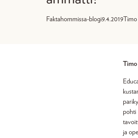
Faktahommissa-blogi
9.4.2019
Timo 
Timo 
Educa
kust
parik
pohti 
tavoi
ja op