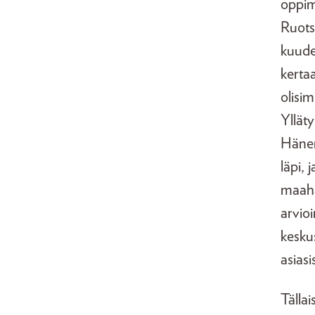
oppim
Ruots
kuude
kertaa
olisim
Yllät
Hänen 
läpi, 
maaha
arvio
kesku
asiasi
Tälla