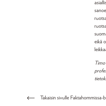
asial
sanoe
ruotsa
ruots
suoma
eikä o
leikka
Timo 
profes
tietok
Takaisin sivulle Faktahommissa-b