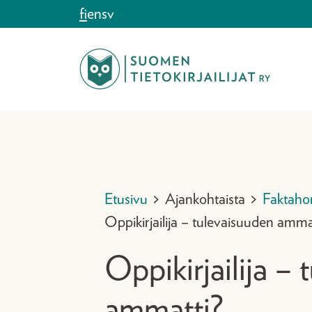
Siirry sisältöön
fi
en
sv
Etusivu
>
Ajankohtaista
>
Faktaho
Oppikirjailija – tulevaisuuden amma
Oppikirjailija –
ammatti?