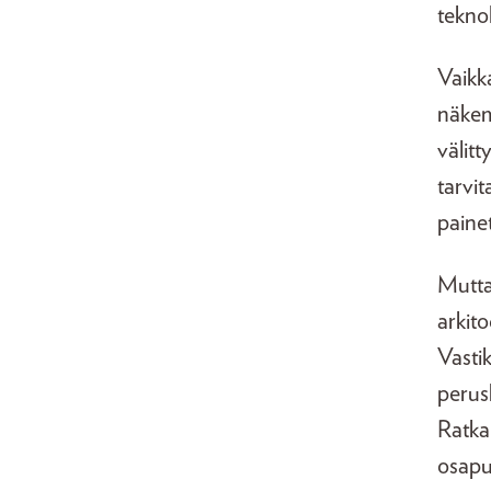
teknol
Vaikka
näkem
välitt
tarvit
painet
Mutta
arkito
Vasti
perus
Ratka
osapu