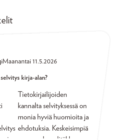
elit
i
Maanantai 11.5.2026
 selvitys kirja-alan?
Tietokirjailijoiden
ti
kannalta selvityksessä on
monia hyviä huomioita ja
lvitys
ehdotuksia. Keskeisimpiä
tuvin
on apurahapolitiikkaan