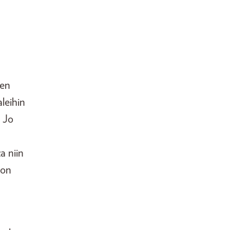
een
leihin
 Jo
a niin
 on