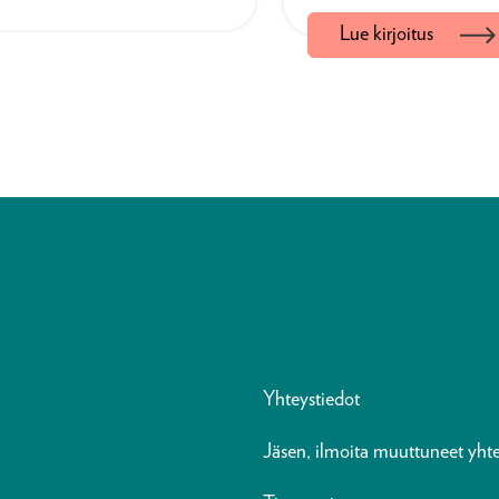
Lue kirjoitus
 hyväksi. Olen
osin lukemisesta.
 tätä
Tekijänsä toiveiden
i ajattelemaan,
mukaisesti se on
jollain tavalla
herättänyt keskuste
osin kiivastakin. La
selvityksessä on pa
pureksittavaa, se ei
pelkkää yleistä poh
kirjallisuudesta vaa
sisältää parikymme
Yhteystiedot
konkreettista
Jäsen, ilmoita muuttuneet yhte
toimenpide-ehdotu