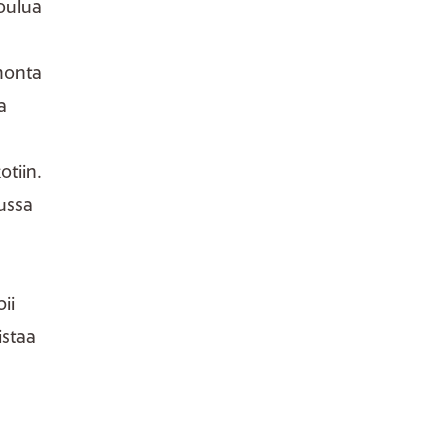
oulua
monta
a
otiin.
lussa
ii
istaa