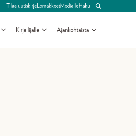
Tilaa uutiskirje
Lomakkeet
Medialle
Haku
Kirjailijalle
Ajankohtaista