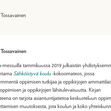
Tossavainen
Tossavainen
-messuilla tammikuussa 2019 julkaistiin yhdistyksem
antama
Sähköistyvä koulu
-kokoomateos, jossa
ymmentä oppimisen tutkijaa ja oppikirjojen ammattilai
oppimisen ja oppikirjojen lähitulevaisuutta. Kirjan
tteena on tarjota asiantuntijatietoa keskusteluun oppi
ettamisen muutoksesta, jota koulun ja koko yhteiskun