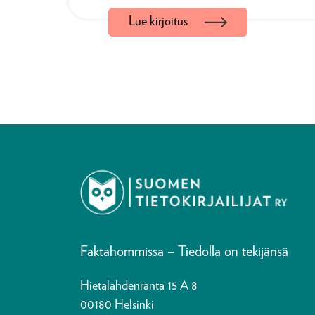
Lue kirjoitus
ole kenellekään pitemmän päälle
kuitenkin keksinyt keinon huijata
tehokkuuspakkoa. Ylipuhun itsen
että joku rentouttava toiminta on 
hyödyllistä. […]
Faktahommissa – Tiedolla on tekijänsä
Hietalahdenranta 15 A 8
00180 Helsinki