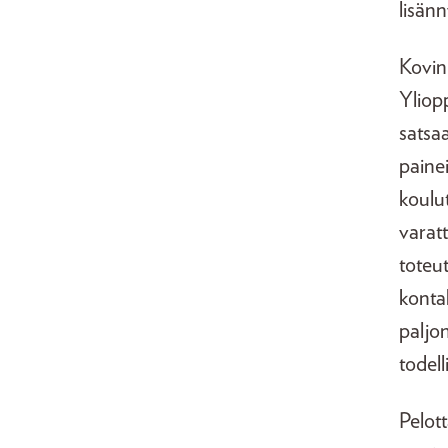
lisänn
Kovin
Yliop
satsa
paine
koulu
varat
toteu
konta
paljon
todell
Pelot