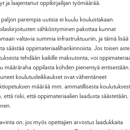
yt ja laajentanut oppikirjailijan työmäärää.
 paljon parempia uutisia ei kuulu kouluistakaan.
pilaskirjoitusten sähköistyminen pakottaa kunnat
amaan valtavia summia infrastruktuuriin, ja tämä lisää
ita säästää oppimateriaalihankinnoista. Jos toisen ast
tuksesta tehdään kaikille maksutonta, voi oppimateriaa
tu määräraha oppilasta kohden pienentyä entisestään.
tuneet koulutusleikkaukset ovat vähentäneet
ktiopetuksen määrää mm. ammatillisesta koulutuksest
, että riski, että oppimateriaalien laadusta säästetään,
inen.
tavinta on, jos myös opettajien arvostus laadukkaita