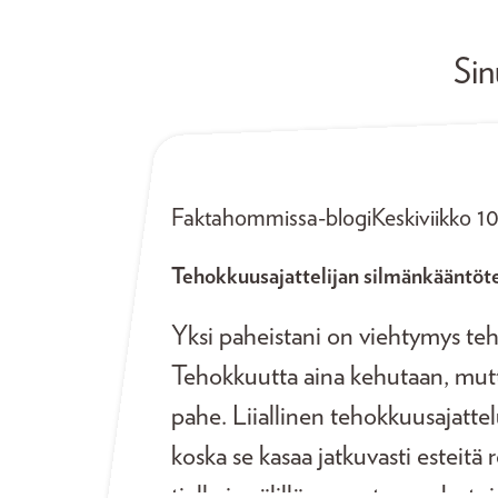
Sin
Faktahommissa-blogi
Keskiviikko 1
Tehokkuusajattelijan silmänkääntö
Yksi paheistani on viehtymys te
Tehokkuutta aina kehutaan, mutt
pahe. Liiallinen tehokkuusajattel
koska se kasaa jatkuvasti esteit
tielle ja välillä suorastaan saboto