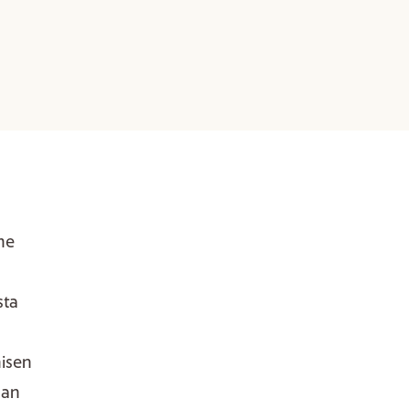
me
sta
misen
nan