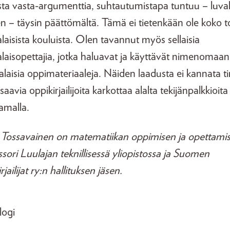
lista vasta-argumenttia, suhtautumistapa tuntuu – luval
n – täysin päättömältä. Tämä ei tietenkään ole koko t
laisista kouluista. Olen tavannut myös sellaisia
alaisopettajia, jotka haluavat ja käyttävät nimenomaan
laisia oppimateriaaleja. Näiden laadusta ei kannata ti
saavia oppikirjailijoita karkottaa alalta tekijänpalkkioita
amalla.
Tossavainen on matematiikan oppimisen ja opettami
sori Luulajan teknillisessä yliopistossa ja Suomen
irjailijat ry:n hallituksen jäsen.
logi