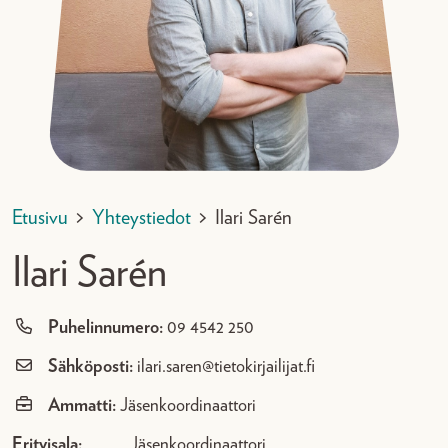
Etusivu
>
Yhteystiedot
>
Ilari Sarén
Ilari Sarén
Puhelinnumero:
09 4542 250
Sähköposti:
ilari.saren@tietokirjailijat.fi
Ammatti:
Jäsenkoordinaattori
Erityisala:
Jäsenkoordinaattori