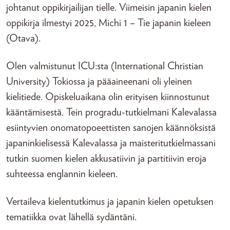
johtanut oppikirjailijan tielle. Viimeisin japanin kielen
oppikirja ilmestyi 2025, Michi 1 – Tie japanin kieleen
(Otava).
Olen valmistunut ICU:sta (International Christian
University) Tokiossa ja pääaineenani oli yleinen
kielitiede. Opiskeluaikana olin erityisen kiinnostunut
kääntämisestä. Tein progradu-tutkielmani Kalevalassa
esiintyvien onomatopoeettisten sanojen käännöksistä
japaninkielisessä Kalevalassa ja maisteritutkielmassani
tutkin suomen kielen akkusatiivin ja partitiivin eroja
suhteessa englannin kieleen.
Vertaileva kielentutkimus ja japanin kielen opetuksen
tematiikka ovat lähellä sydäntäni.