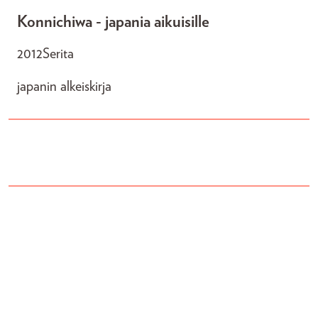
Konnichiwa - japania aikuisille
2012
Serita
japanin alkeiskirja