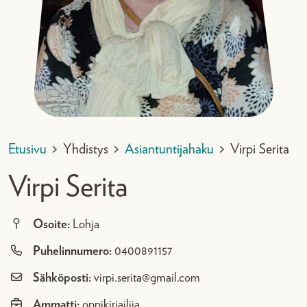
Etusivu
>
Yhdistys
>
Asiantuntijahaku
>
Virpi Serita
Virpi Serita
Osoite:
Lohja
Puhelinnumero:
0400891157
Sähköposti:
virpi.serita@gmail.com
Ammatti:
oppikirjailija