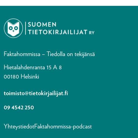
Faktahommissa – Tiedolla on tekijänsä
Hietalahdenranta 15 A 8
00180 Helsinki
toimisto@tietokirjailijat.fi
09 4542 250
Yhteystiedot
Faktahommissa-podcast