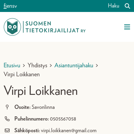
Siirry sisältöön
fi
en
sv
Haku
Etusivu
>
Yhdistys
>
Asiantuntijahaku
>
Virpi Loikkanen
Virpi Loikkanen
Osoite:
Savonlinna
Puhelinnumero:
0505567058
Sähköposti:
virpi.loikkanen@gmail.com