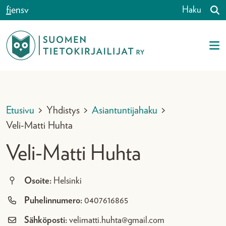
Siirry sisältöön
fi
en
sv
Haku
Etusivu
>
Yhdistys
>
Asiantuntijahaku
>
Veli-Matti Huhta
Veli-Matti Huhta
Osoite:
Helsinki
Puhelinnumero:
0407616865
Sähköposti:
velimatti.huhta@gmail.com