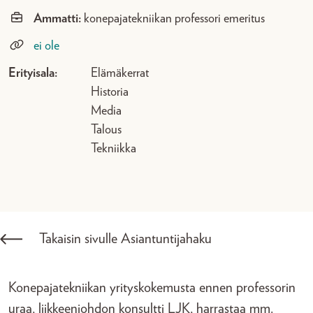
Ammatti:
konepajatekniikan professori emeritus
ei ole
Erityisala:
Elämäkerrat
Historia
Media
Talous
Tekniikka
Takaisin sivulle Asiantuntijahaku
Konepajatekniikan yrityskokemusta ennen professorin
uraa, liikkeenjohdon konsultti LJK, harrastaa mm.