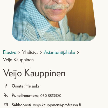
Etusivu
>
Yhdistys
>
Asiantuntijahaku
>
Veijo Kauppinen
Veijo Kauppinen
Osoite:
Helsinki
Puhelinnumero:
050 5513520
Sähköposti:
veijo.kauppinen@professori.fi