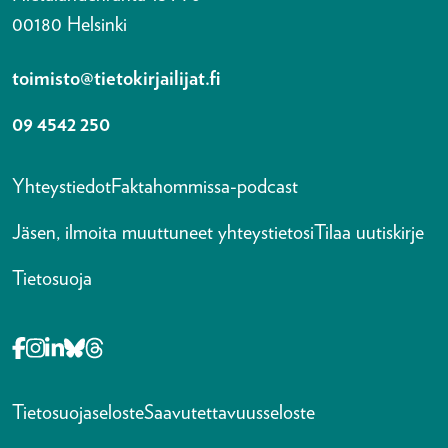
00180 Helsinki
toimisto@tietokirjailijat.fi
09 4542 250
Yhteystiedot
Faktahommissa-podcast
Jäsen, ilmoita muuttuneet yhteystietosi
Tilaa uutiskirje
Tietosuoja
Opens in a new tab Facebook-f
Opens in a new tab Instagram
Opens in a new tab Linkedin-in
Opens in a new tab Bluesky
Opens in a new tab Threads
Tietosuojaseloste
Saavutettavuusseloste