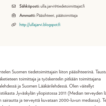
Sähköposti:
ulla.jarvi@tiedetoimittajat.fi
Ammatti:
Pääsihteeri, päätoimittaja
http://ullajarvi.blogspot.fi
telen Suomen tiedetoimittajain liiton pääsihteerinä. Tausta
äketieteen toimittaja ja työskentelin pitkään toimittajana
lehdessä ja Suomen Lääkärilehdessä. Olen väitellyt
istiikasta Jyväskylän yliopistossa 2011 (Median terveyden lä
n sairautta ja terveyttä kuvataan 2000-luvun mediassa). T