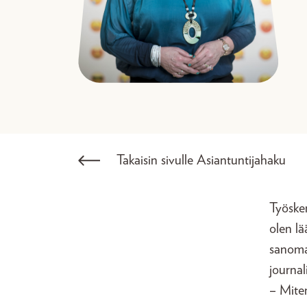
Takaisin sivulle Asiantuntijahaku
Työsken
olen lä
sanoma
journal
– Mite