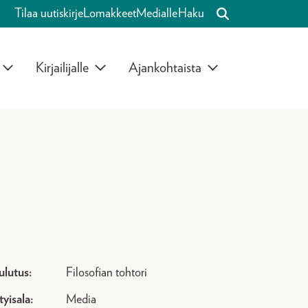
Tilaa uutiskirje
Lomakkeet
Medialle
Haku
Kirjailijalle
Ajankohtaista
ulutus:
Filosofian tohtori
tyisala:
Media