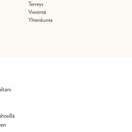
Terveys
Viestintä
Yhteiskunta
ltani
hteillä
een