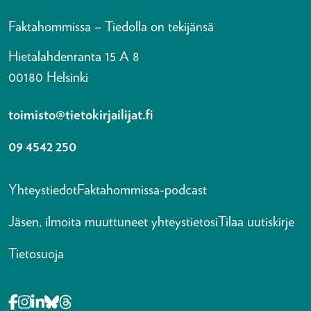
Faktahommissa – Tiedolla on tekijänsä
Hietalahdenranta 15 A 8
00180 Helsinki
toimisto@tietokirjailijat.fi
09 4542 250
Yhteystiedot
Faktahommissa-podcast
Jäsen, ilmoita muuttuneet yhteystietosi
Tilaa uutiskirje
Tietosuoja
Opens in a new tab Facebook-f
Opens in a new tab Instagram
Opens in a new tab Linkedin-in
Opens in a new tab Bluesky
Opens in a new tab Threads