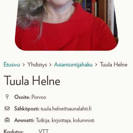
Etusivu
>
Yhdistys
>
Asiantuntijahaku
>
Tuula Helne
Tuula Helne
Osoite:
Porvoo
Sähköposti:
tuula.helne@saunalahti.fi
Ammatti:
Tutkija, kirjoittaja, kolumnisti
Koulutus:
VTT