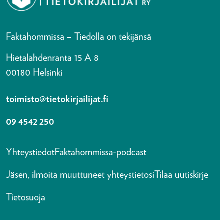
Faktahommissa – Tiedolla on tekijänsä
Hietalahdenranta 15 A 8
00180 Helsinki
toimisto@tietokirjailijat.fi
09 4542 250
Yhteystiedot
Faktahommissa-podcast
Jäsen, ilmoita muuttuneet yhteystietosi
Tilaa uutiskirje
Tietosuoja