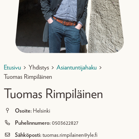
Etusivu
>
Yhdistys
>
Asiantuntijahaku
>
Tuomas Rimpiläinen
Tuomas Rimpiläinen
Osoite:
Helsinki
Puhelinnumero:
0503622827
Sähköposti:
tuomas.rimpilainen@yle.fi