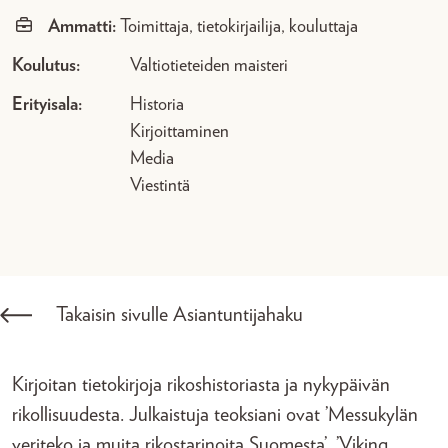
Ammatti:
Toimittaja, tietokirjailija, kouluttaja
Koulutus:
Valtiotieteiden maisteri
Erityisala:
Historia
Kirjoittaminen
Media
Viestintä
Takaisin sivulle Asiantuntijahaku
Kirjoitan tietokirjoja rikoshistoriasta ja nykypäivän
rikollisuudesta. Julkaistuja teoksiani ovat ’Messukylän
veriteko ja muita rikostarinoita Suomesta’, ’Viking