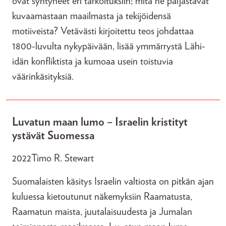
ovat syntyneet eri tarkoituksiin; mitä ne paljastavat
kuvaamastaan maailmasta ja tekijöidensä
motiiveista? Vetävästi kirjoitettu teos johdattaa
1800-luvulta nykypäivään, lisää ymmärrystä Lähi-
idän konfliktista ja kumoaa usein toistuvia
väärinkäsityksiä.
Luvatun maan lumo – Israelin kristityt
ystävät Suomessa
2022
Timo R. Stewart
Suomalaisten käsitys Israelin valtiosta on pitkän ajan
kuluessa kietoutunut näkemyksiin Raamatusta,
Raamatun maista, juutalaisuudesta ja Jumalan