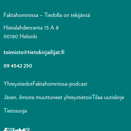
Faktahommissa – Tiedolla on tekijänsä
Hietalahdenranta 15 A 8
00180 Helsinki
toimisto@tietokirjailijat.fi
09 4542 250
Yhteystiedot
Faktahommissa-podcast
Jäsen, ilmoita muuttuneet yhteystietosi
Tilaa uutiskirje
Tietosuoja