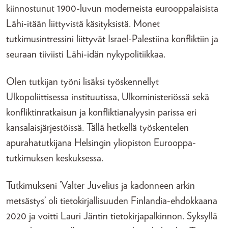
kiinnostunut 1900-luvun moderneista eurooppalaisista
Lähi-itään liittyvistä käsityksistä. Monet
tutkimusintressini liittyvät Israel-Palestiina konfliktiin ja
seuraan tiiviisti Lähi-idän nykypolitiikkaa.
Olen tutkijan työni lisäksi työskennellyt
Ulkopoliittisessa instituutissa, Ulkoministeriössä sekä
konfliktinratkaisun ja konfliktianalyysin parissa eri
kansalaisjärjestöissä. Tällä hetkellä työskentelen
apurahatutkijana Helsingin yliopiston Eurooppa-
tutkimuksen keskuksessa.
Tutkimukseni ’Valter Juvelius ja kadonneen arkin
metsästys’ oli tietokirjallisuuden Finlandia-ehdokkaana
2020 ja voitti Lauri Jäntin tietokirjapalkinnon. Syksyllä