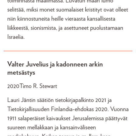
toiminnasta maailmassa. Luvatun maan lumo
selittää, miksi monet suomalaiset kristityt ovat olleet
niin kiinnostuneita heille vieraasta kansallisesta
liikkeestä, sionismista, ja asettuneet puolustamaan
Israelia.
Valter Juvelius ja kadonneen arkin
metsästys
2020
Timo R. Stewart
Lauri Jäntin säätiön tietokirjapalkinto 2021 ja
Tietokirjallisuuden Finlandia-ehdokas 2020. Vuonna
1911 salaperäiset kaivaukset Jerusalemissa päättyvät
suureen mellakkaan ja kansainväliseen