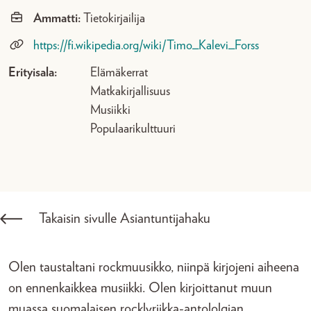
Ammatti:
Tietokirjailija
https://fi.wikipedia.org/wiki/Timo_Kalevi_Forss
Erityisala:
Elämäkerrat
Matkakirjallisuus
Musiikki
Populaarikulttuuri
Takaisin sivulle Asiantuntijahaku
Olen taustaltani rockmuusikko, niinpä kirjojeni aiheena
on ennenkaikkea musiikki. Olen kirjoittanut muun
muassa suomalaisen rocklyriikka-antololgian