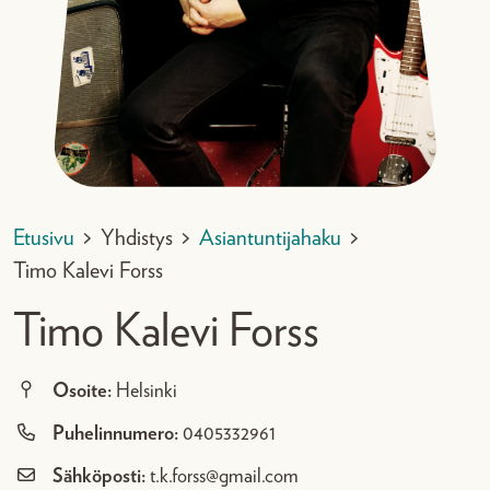
Etusivu
>
Yhdistys
>
Asiantuntijahaku
>
Timo Kalevi Forss
Timo Kalevi Forss
Osoite:
Helsinki
Puhelinnumero:
0405332961
Sähköposti:
t.k.forss@gmail.com