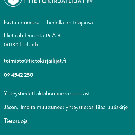
Faktahommissa – Tiedolla on tekijänsä
Hietalahdenranta 15 A 8
00180 Helsinki
toimisto@tietokirjailijat.fi
09 4542 250
Yhteystiedot
Faktahommissa-podcast
Jäsen, ilmoita muuttuneet yhteystietosi
Tilaa uutiskirje
Tietosuoja