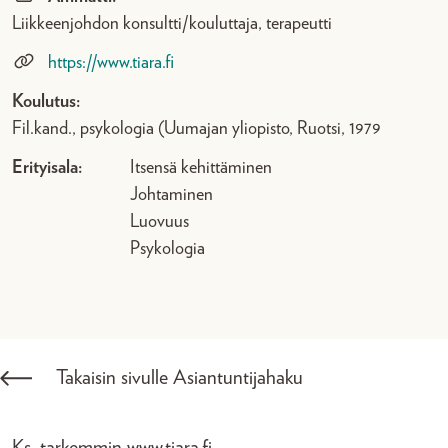
Liikkeenjohdon konsultti/kouluttaja, terapeutti
https://www.tiara.fi
Koulutus:
Fil.kand., psykologia (Uumajan yliopisto, Ruotsi, 1979
Erityisala:
Itsensä kehittäminen
Johtaminen
Luovuus
Psykologia
Takaisin sivulle Asiantuntijahaku
Ks. tarkemmin www.tiara.fi