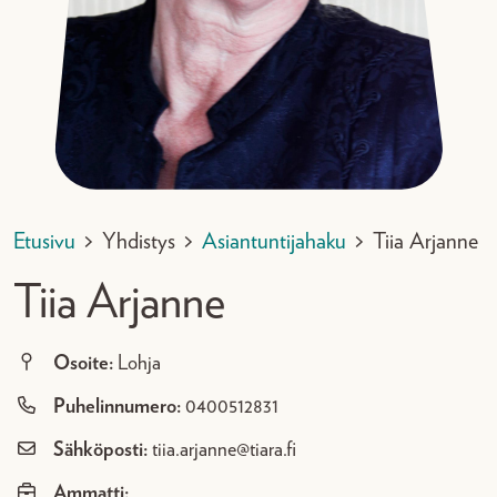
Etusivu
>
Yhdistys
>
Asiantuntijahaku
>
Tiia Arjanne
Tiia Arjanne
Osoite:
Lohja
Puhelinnumero:
0400512831
Sähköposti:
tiia.arjanne@tiara.fi
Ammatti: