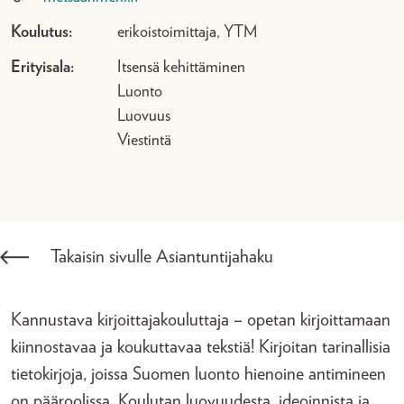
Koulutus:
erikoistoimittaja, YTM
Erityisala:
Itsensä kehittäminen
Luonto
Luovuus
Viestintä
Takaisin sivulle Asiantuntijahaku
Kannustava kirjoittajakouluttaja – opetan kirjoittamaan
kiinnostavaa ja koukuttavaa tekstiä! Kirjoitan tarinallisia
tietokirjoja, joissa Suomen luonto hienoine antimineen
on pääroolissa. Koulutan luovuudesta, ideoinnista ja