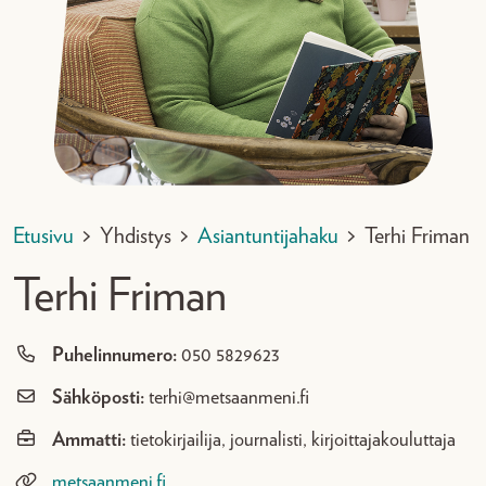
Etusivu
>
Yhdistys
>
Asiantuntijahaku
>
Terhi Friman
Terhi Friman
Puhelinnumero:
050 5829623
Sähköposti:
terhi@metsaanmeni.fi
Ammatti:
tietokirjailija, journalisti, kirjoittajakouluttaja
metsaanmeni.fi