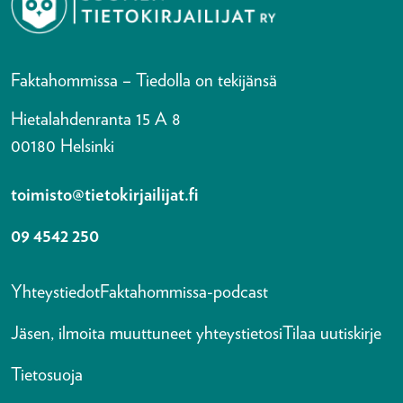
Faktahommissa – Tiedolla on tekijänsä
Hietalahdenranta 15 A 8
00180 Helsinki
toimisto@tietokirjailijat.fi
09 4542 250
Yhteystiedot
Faktahommissa-podcast
Jäsen, ilmoita muuttuneet yhteystietosi
Tilaa uutiskirje
Tietosuoja