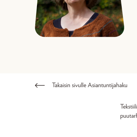
Takaisin sivulle Asiantuntijahaku
Tekstii
puutarh