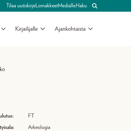
Tilaa uutiskirje
Lomakkeet
Medialle
Haku
Kirjailijalle
Ajankohtaista
nko
ulutus:
FT
tyisala:
Arkeologia