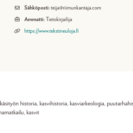
Sähköposti:
teija@riimunkantaja.com
Ammatti:
Tietokirjailija
https://www.tekstineuloja.fi
likäsityön historia, kasvihistoria, kasviarkeologia, puutarhahis
amatkailu, kasvit