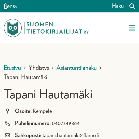
Siirry sisältöön
fi
en
sv
Haku
Etusivu
>
Yhdistys
>
Asiantuntijahaku
>
Tapani Hautamäki
Tapani Hautamäki
Osoite:
Kempele
Puhelinnumero:
0407349864
Sähköposti:
tapani.hautamaki@flamo.fi