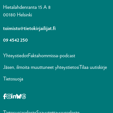
Hietalahdenranta 15 A 8
00180 Helsinki
toimisto@tietokirjailijat.fi
09 4542 250
Yhteystiedot
Faktahommissa-podcast
Jäsen, ilmoita muuttuneet yhteystietosi
Tilaa uutiskirje
Tietosuoja
Opens in a new tab Facebook-f
Opens in a new tab Instagram
Opens in a new tab Linkedin-in
Opens in a new tab Bluesky
Opens in a new tab Threads
Tietosuojaseloste
Saavutettavuusseloste