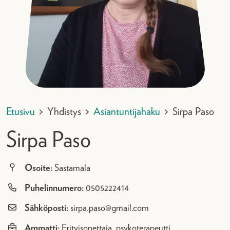
Etusivu
>
Yhdistys
>
Asiantuntijahaku
>
Sirpa Paso
Sirpa Paso
Osoite:
Sastamala
Puhelinnumero:
0505222414
Sähköposti:
sirpa.paso@gmail.com
Ammatti:
Erityisopettaja, psykoterapeutti