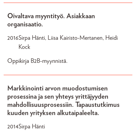
Oivaltava myyntityö. Asiakkaan
organisaatio.
2016
Sirpa Hänti, Liisa Kairisto-Mertanen, Heidi
Kock
Oppikirja B2B-myynnistä.
Markkinointi arvon muodostumisen
prosessina ja sen yhteys yrittäjyyden
mahdollisuusprosessiin. Tapaustutkimus
kuuden yrityksen alkutaipaleelta.
2014
Sirpa Hänti