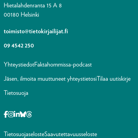
Hietalahdenranta 15 A 8
00180 Helsinki
toimisto@tietokirjailijat.fi
09 4542 250
Yhteystiedot
Faktahommissa-podcast
Jäsen, ilmoita muuttuneet yhteystietosi
Tilaa uutiskirje
Tietosuoja
Opens in a new tab Facebook-f
Opens in a new tab Instagram
Opens in a new tab Linkedin-in
Opens in a new tab Bluesky
Opens in a new tab Threads
Tietosuojaseloste
Saavutettavuusseloste