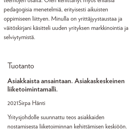
teemojen osalta. Olen kehittänyt myös erilaisia
pedagogisia menetelmiä, erityisesti aikuisten
oppimiseen liittyen. Minulla on yrittäjyystaustaa ja
väitöskirjani käsitteli uuden yrityksen markkinointia ja
selviytymistä.
Tuotanto
Asiakkaista ansaintaan. Asiakaskeskeinen
liiketoimintamalli.
2021
Sirpa Hänti
Yritysjohdolle suunnattu teos asiakkaiden
nostamisesta liiketoiminnan kehittämisen keskiöön.