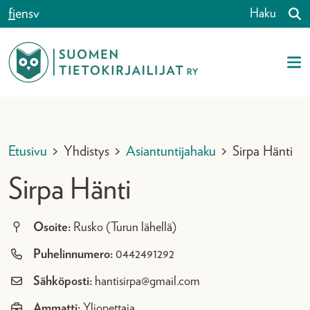
Siirry sisältöön
fi
en
sv
Haku
Etusivu
>
Yhdistys
>
Asiantuntijahaku
>
Sirpa Hänti
Sirpa Hänti
Osoite:
Rusko (Turun lähellä)
Puhelinnumero:
0442491292
Sähköposti:
hantisirpa@gmail.com
Ammatti:
Yliopettaja