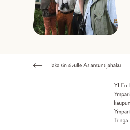
Takaisin sivulle Asiantuntijahaku
YLEn lu
Ympäris
kaupun
Ympäris
Tringa