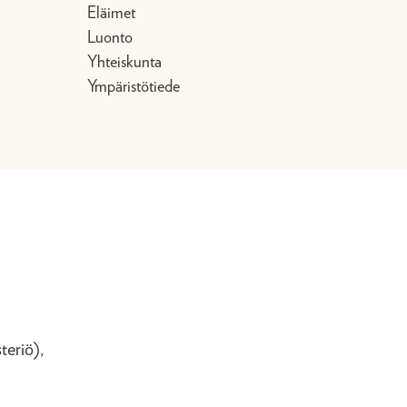
Eläimet
Luonto
Yhteiskunta
Ympäristötiede
teriö),