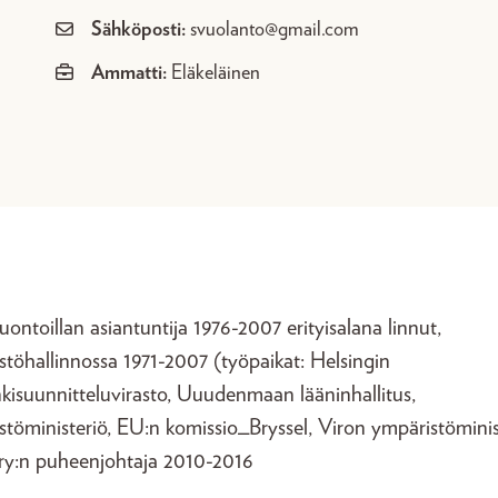
Sähköposti:
svuolanto@gmail.com
Ammatti:
Eläkeläinen
ontoillan asiantuntija 1976-2007 erityisalana linnut,
töhallinnossa 1971-2007 (työpaikat: Helsingin
kisuunnitteluvirasto, Uuudenmaan lääninhallitus,
töministeriö, EU:n komissio_Bryssel, Viron ympäristöminis
 ry:n puheenjohtaja 2010-2016