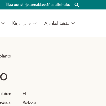
Tilaa uutiskirje
Lomakkeet
Medialle
Haku
Kirjailijalle
Ajankohtaista
olanto
to
ulutus:
FL
tyisala:
Biologia