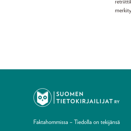
retriit
merkit
Faktahommissa – Tiedolla on tekijänsä