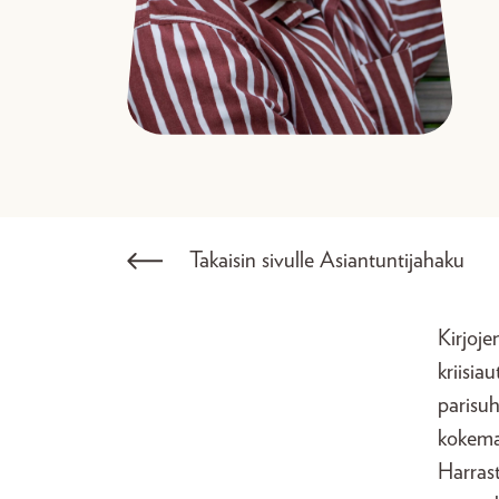
Takaisin sivulle Asiantuntijahaku
Kirjoje
kriisia
parisu
kokema 
Harrast