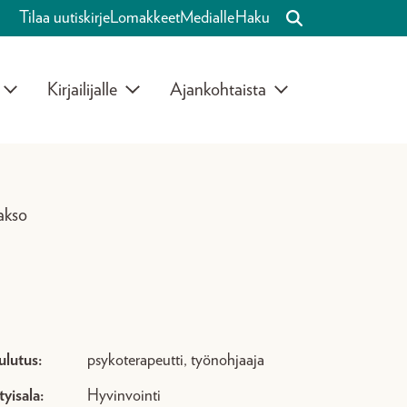
Tilaa uutiskirje
Lomakkeet
Medialle
Haku
Kirjailijalle
Ajankohtaista
akso
ulutus:
psykoterapeutti, työnohjaaja
tyisala:
Hyvinvointi