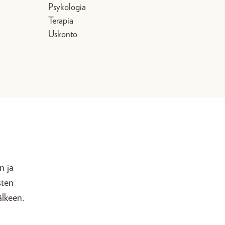
Psykologia
Terapia
Uskonto
n ja
sten
älkeen.