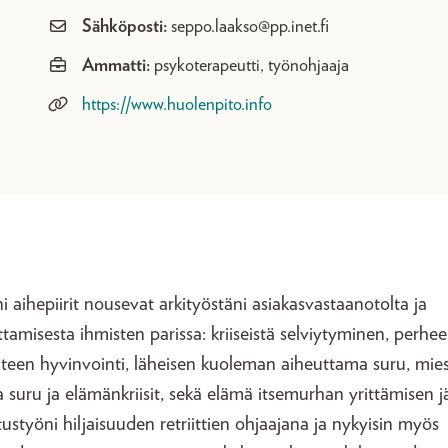
Sähköposti:
seppo.laakso@pp.inet.fi
Ammatti:
psykoterapeutti, työnohjaaja
https://www.huolenpito.info
ni aihepiirit nousevat arkityöstäni asiakasvastaanotolta ja
uttamisesta ihmisten parissa: kriiseistä selviytyminen, perhee
hteen hyvinvointi, läheisen kuoleman aiheuttama suru, mie
suru ja elämänkriisit, sekä elämä itsemurhan yrittämisen j
ustyöni hiljaisuuden retriittien ohjaajana ja nykyisin myös