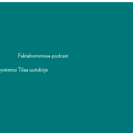
Faktahommissa-podcast
ystietosi
Tilaa uutiskirje