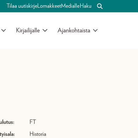
Tilaa uutiskirje
Lomakkeet
Medialle
Haku
Kirjailijalle
Ajankohtaista
ulutus:
FT
tyisala:
Historia