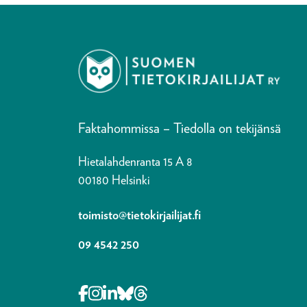
Faktahommissa – Tiedolla on tekijänsä
Hietalahdenranta 15 A 8
00180 Helsinki
toimisto@tietokirjailijat.fi
09 4542 250
Opens in a new tab Facebook-f
Opens in a new tab Instagram
Opens in a new tab Linkedin-i
Opens in a new tab Bluesky
Opens in a new tab Thre