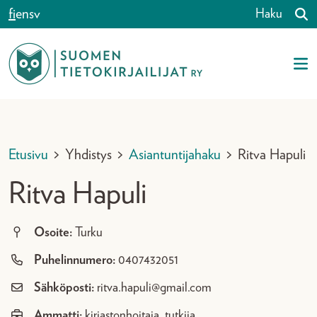
Siirry sisältöön
fi
en
sv
Haku
Etusivu
>
Yhdistys
>
Asiantuntijahaku
>
Ritva Hapuli
Ritva Hapuli
Osoite:
Turku
Puhelinnumero:
0407432051
Sähköposti:
ritva.hapuli@gmail.com
Ammatti:
kirjastonhoitaja, tutkija