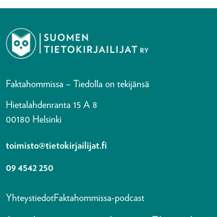
Faktahommissa – Tiedolla on tekijänsä
Hietalahdenranta 15 A 8
00180 Helsinki
toimisto@tietokirjailijat.fi
09 4542 250
Yhteystiedot
Faktahommissa-podcast