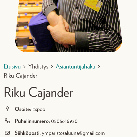
Etusivu
>
Yhdistys
>
Asiantuntijahaku
>
Riku Cajander
Riku Cajander
Osoite:
Espoo
Puhelinnumero:
0505616920
Sähköposti:
ymparistosaluuna@gmail.com