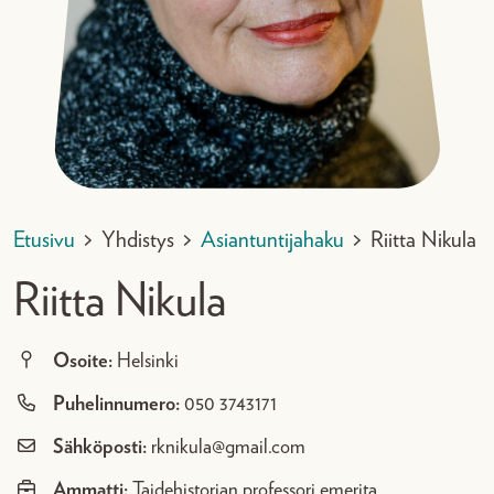
Etusivu
>
Yhdistys
>
Asiantuntijahaku
>
Riitta Nikula
Riitta Nikula
Osoite:
Helsinki
Puhelinnumero:
050 3743171
Sähköposti:
rknikula@gmail.com
Ammatti:
Taidehistorian professori emerita