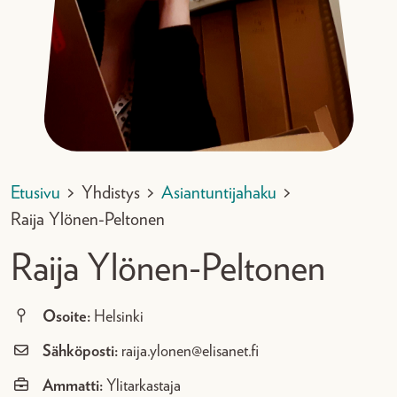
Etusivu
>
Yhdistys
>
Asiantuntijahaku
>
Raija Ylönen-Peltonen
Raija Ylönen-Peltonen
Osoite:
Helsinki
Sähköposti:
raija.ylonen@elisanet.fi
Ammatti:
Ylitarkastaja