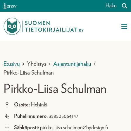
Siirry sisältöön
fi
en
sv
Haku
Etusivu
>
Yhdistys
>
Asiantuntijahaku
>
Pirkko-Liisa Schulman
Pirkko-Liisa Schulman
Osoite:
Helsinki
Puhelinnumero:
358505054147
Sähköposti:
pirkko-liisa.schulman@bydesign.fi