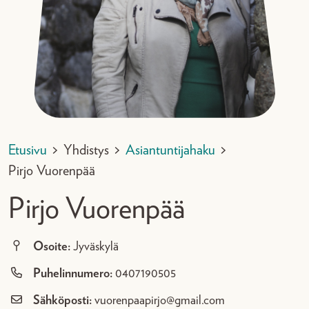
Etusivu
>
Yhdistys
>
Asiantuntijahaku
>
Pirjo Vuorenpää
Pirjo Vuorenpää
Osoite:
Jyväskylä
Puhelinnumero:
0407190505
Sähköposti:
vuorenpaapirjo@gmail.com