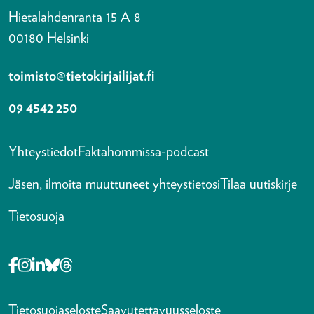
Hietalahdenranta 15 A 8
00180 Helsinki
toimisto@tietokirjailijat.fi
09 4542 250
Yhteystiedot
Faktahommissa-podcast
Jäsen, ilmoita muuttuneet yhteystietosi
Tilaa uutiskirje
Tietosuoja
Opens in a new tab Facebook-f
Opens in a new tab Instagram
Opens in a new tab Linkedin-in
Opens in a new tab Bluesky
Opens in a new tab Threads
Tietosuojaseloste
Saavutettavuusseloste