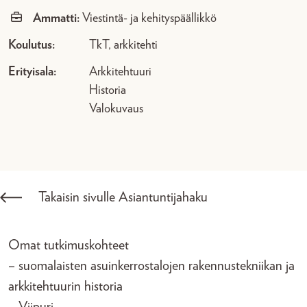
Ammatti:
Viestintä- ja kehityspäällikkö
Koulutus:
TkT, arkkitehti
Erityisala:
Arkkitehtuuri
Historia
Valokuvaus
Takaisin sivulle Asiantuntijahaku
Omat tutkimuskohteet
– suomalaisten asuinkerrostalojen rakennustekniikan ja
arkkitehtuurin historia
– Viipuri