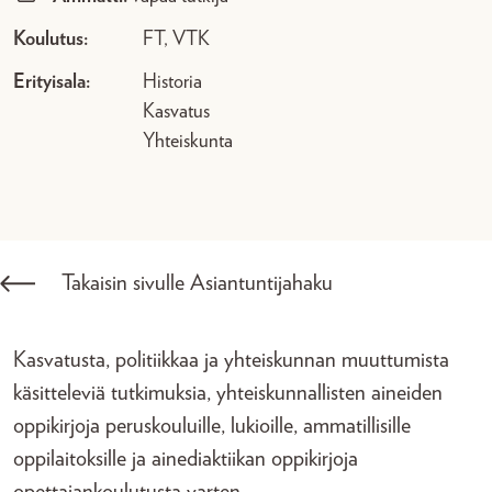
Koulutus:
FT, VTK
Erityisala:
Historia
Kasvatus
Yhteiskunta
Takaisin sivulle Asiantuntijahaku
Kasvatusta, politiikkaa ja yhteiskunnan muuttumista
käsitteleviä tutkimuksia, yhteiskunnallisten aineiden
oppikirjoja peruskouluille, lukioille, ammatillisille
oppilaitoksille ja ainediaktiikan oppikirjoja
opettajankoulutusta varten.