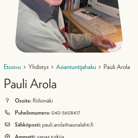
Etusivu
>
Yhdistys
>
Asiantuntijahaku
>
Pauli Arola
Pauli Arola
Osoite:
Riihimäki
Puhelinnumero:
040-5608417
Sähköposti:
pauli.arola@saunalahti.fi
Ammatti:
vapaa tutkija