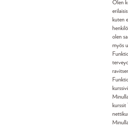
Olen ko
erilais
kuten e
henkilö
olen s
myös u
Funktio
terveyd
ravitse
Funkti
kurssiv
Minulla
kurssit
nettiku
Minull