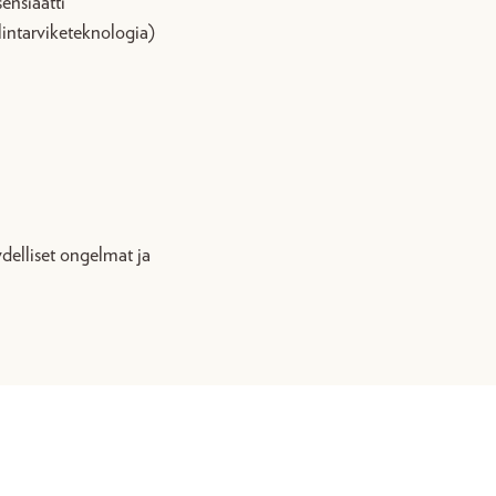
sensiaatti
lintarviketeknologia)
ydelliset ongelmat ja