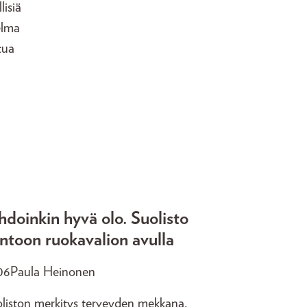
lisiä
elma
tua
hdoinkin hyvä olo. Suolisto
ntoon ruokavalion avulla
06
Paula Heinonen
liston merkitys terveyden mekkana.