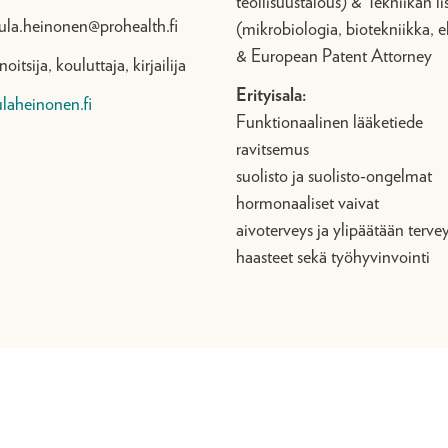
teollisuustalous) & Tekniikan li
ula.heinonen@prohealth.fi
(mikrobiologia, biotekniikka, e
& European Patent Attorney
oitsija, kouluttaja, kirjailija
Erityisala:
laheinonen.fi
Funktionaalinen lääketiede
ravitsemus
suolisto ja suolisto-ongelmat
hormonaaliset vaivat
aivoterveys ja ylipäätään terve
haasteet sekä työhyvinvointi