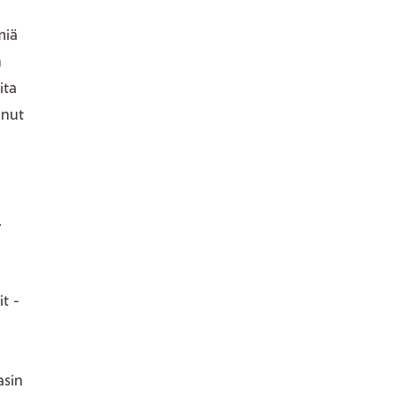
miä
n
ita
anut
.
t -
asin