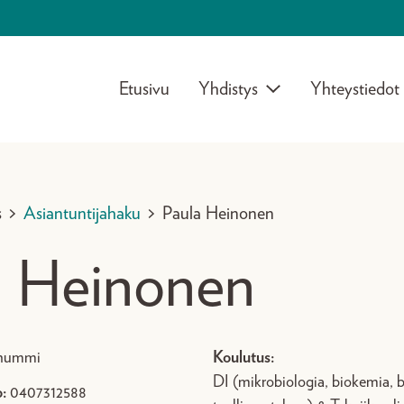
Etusivu
Yhdistys
Yhteystiedot
s
>
Asiantuntijahaku
>
Paula Heinonen
a Heinonen
onummi
Koulutus:
DI (mikrobiologia, biokemia, b
:
0407312588