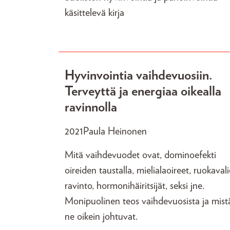
käsittelevä kirja
Hyvinvointia vaihdevuosiin.
Terveyttä ja energiaa oikealla
ravinnolla
2021
Paula Heinonen
Mitä vaihdevuodet ovat, dominoefekti
oireiden taustalla, mielialaoireet, ruokavali
ravinto, hormonihäiritsijät, seksi jne.
Monipuolinen teos vaihdevuosista ja mist
ne oikein johtuvat.