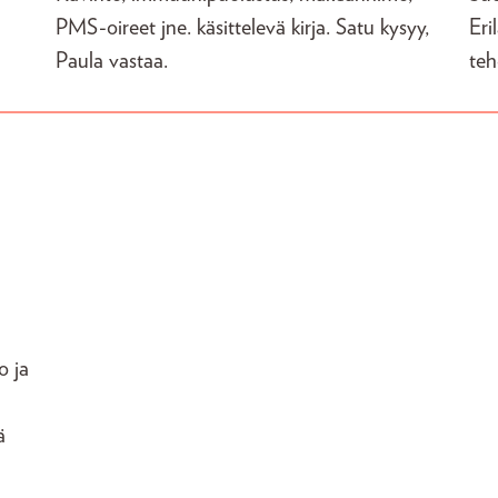
PMS-oireet jne. käsittelevä kirja. Satu kysyy,
Eri
Paula vastaa.
teh
o ja
ä