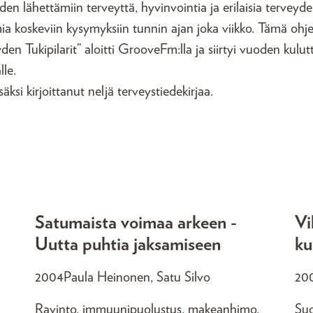
iden lähettämiin terveyttä, hyvinvointia ja erilaisia terveydel
a koskeviin kysymyksiin tunnin ajan joka viikko. Tämä ohj
den Tukipilarit” aloitti GrooveFm:lla ja siirtyi vuoden kulut
lle.
säksi kirjoittanut neljä terveystiedekirjaa.
Satumaista voimaa arkeen -
Vi
Uutta puhtia jaksamiseen
ku
2004
Paula Heinonen, Satu Silvo
20
Ravinto, immuunipuolustus, makeanhimo,
Suo