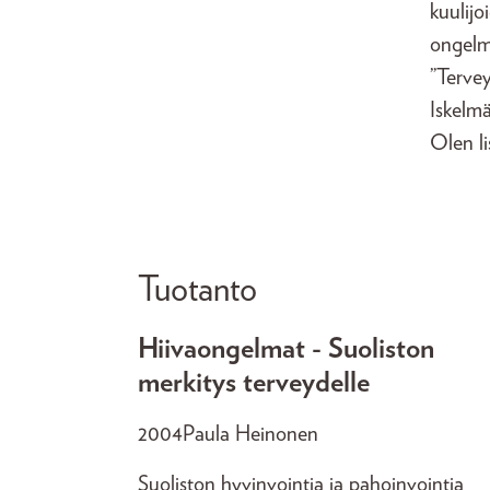
kuulijo
ongelmi
”Tervey
Iskelmä
Olen li
Tuotanto
Hiivaongelmat - Suoliston
merkitys terveydelle
2004
Paula Heinonen
Suoliston hyvinvointia ja pahoinvointia