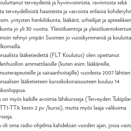
uluttanut terveydestä ja hyvinvoinnista, ravinnosta sekä
ista terveydellisistä haasteista ja vaivoista erilaisia kohderyh
sim. yritysten henkilökunta, lääkärit, urheilijat ja apteekkie
kunta jo yli 30 vuotta. Yleisöluentoja ja yleisöluentokiertue
amoin tehnyt ympäri Suomen jo vuosikymmeniä ja koulutt
lkomailla.
naalista lääketiedettä (FLT Koulutus) olen opettanut
enhuollon ammattilaisille (kuten esim. lääkäreille,
musterapeuteille ja sairaanhoitajille) vuodesta 2007 lähtien
onaalisen lääketieteen kurssikokonaisuuteen kuuluu 14
iikonloppua.
 on myös kaikille avoimia lähikursseja (Terveyden Tukipilari
 TT1-TT9, kesto 2 pv /kurssi), mutta myös laaja valikoima
rsseja.
a oli oma radio-ohjelma kahdeksan vuoden ajan, jossa vast