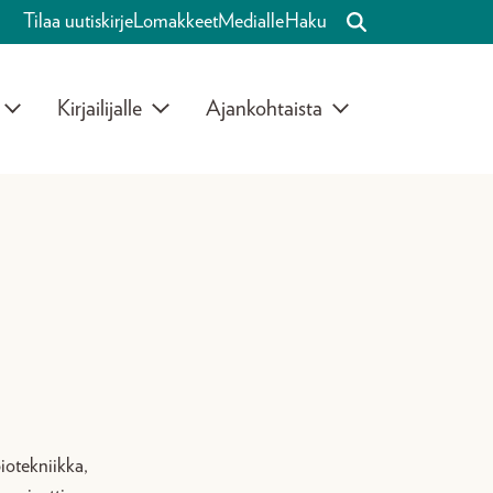
Tilaa uutiskirje
Lomakkeet
Medialle
Haku
Kirjailijalle
Ajankohtaista
iotekniikka,