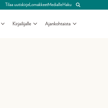
Tilaa uutiskirje
Lomakkeet
Medialle
Haku
Kirjailijalle
Ajankohtaista