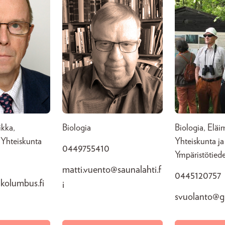
ikka,
Biologia
Biologia, Eläi
a Yhteiskunta
Yhteiskunta ja
0449755410
Ympäristötied
6
matti.vuento@saunalahti.f
0445120757
@kolumbus.fi
i
svuolanto@g