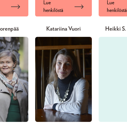
Lue
Lue
ä
henkilöstä
henkilöstä
uorenpää
Katariina Vuori
Heikki S.