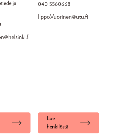
tiede ja
040 5560668
Ilppo.Vuorinen@utu.fi
0
en@helsinki.fi
Lue
henkilöstä