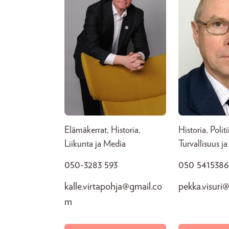
Elämäkerrat, Historia,
Historia, Politi
Liikunta ja Media
Turvallisuus j
050-3283 593
050 541538
kalle.virtapohja@gmail.co
pekka.visuri
m