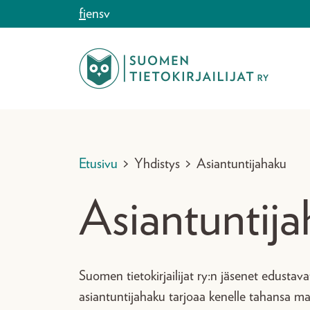
Siirry sisältöön
fi
en
sv
Etusivu
>
Yhdistys
>
Asiantuntijahaku
Asiantuntij
Suomen tietokirjailijat ry:n jäsenet edustava
asiantuntijahaku tarjoaa kenelle tahansa ma