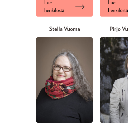
Lue
Lue
henkilöstä
henkilöst
Stella Vuoma
Pirjo V