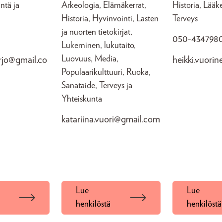
intä ja
Arkeologia, Elämäkerrat,
Historia, Lääke
Historia, Hyvinvointi, Lasten
Terveys
ja nuorten tietokirjat,
050-434798
Lukeminen, lukutaito,
Luovuus, Media,
rjo@gmail.co
heikki.vuorin
Populaarikulttuuri, Ruoka,
Sanataide, Terveys ja
Yhteiskunta
katariina.vuori@gmail.com
Lue
Lue
ä
henkilöstä
henkilöstä