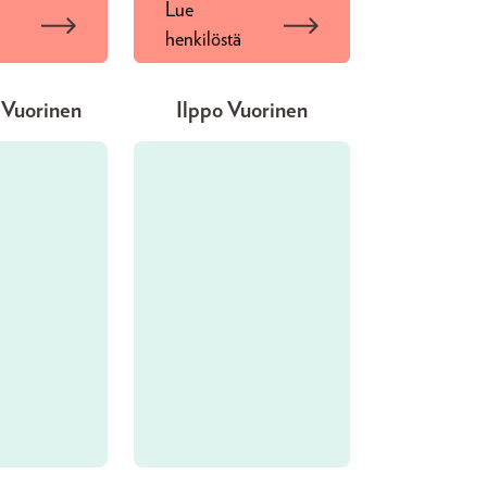
Lue
henkilöstä
 Vuorinen
Ilppo Vuorinen