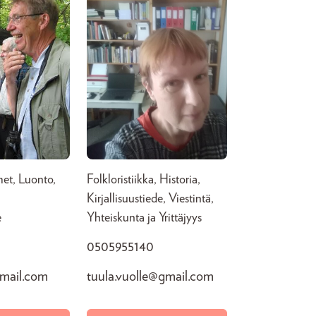
met, Luonto,
Folkloristiikka, Historia,
Kirjallisuustiede, Viestintä,
e
Yhteiskunta ja Yrittäjyys
0505955140
mail.com
tuula.vuolle@gmail.com