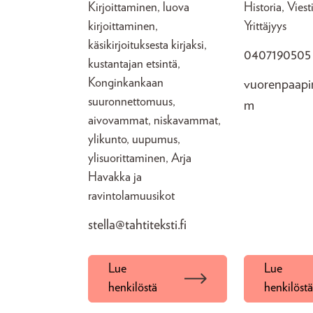
Kirjoittaminen, luova
Historia, Viest
kirjoittaminen,
Yrittäjyys
käsikirjoituksesta kirjaksi,
0407190505
kustantajan etsintä,
Konginkankaan
vuorenpaapi
suuronnettomuus,
m
aivovammat, niskavammat,
ylikunto, uupumus,
ylisuorittaminen, Arja
Havakka ja
ravintolamuusikot
stella@tahtiteksti.fi
Lue
Lue
henkilöstä
henkilöst