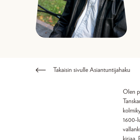
Takaisin sivulle Asiantuntijahaku
Olen pe
Tanskan
kolmik
1600-lu
vallank
kirjaa,