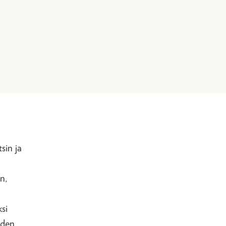
sin ja
n,
si
iden