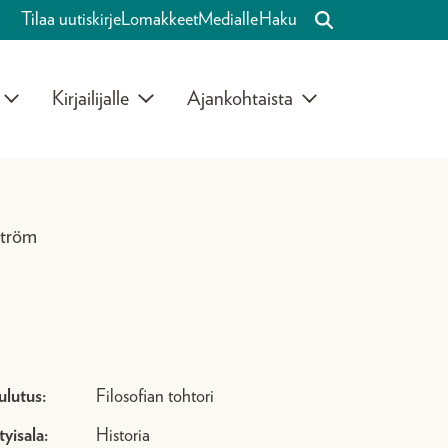
Tilaa uutiskirje
Lomakkeet
Medialle
Haku
Kirjailijalle
Ajankohtaista
ström
ulutus:
Filosofian tohtori
tyisala:
Historia