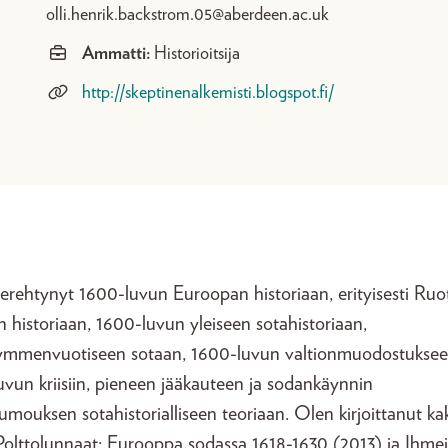
olli.henrik.backstrom.05@aberdeen.ac.uk
Ammatti:
Historioitsija
http://skeptinenalkemisti.blogspot.fi/
rehtynyt 1600-luvun Euroopan historiaan, erityisesti Ruot
 historiaan, 1600-luvun yleiseen sotahistoriaan,
ymmenvuotiseen sotaan, 1600-luvun valtionmuodostuksee
vun kriisiin, pieneen jääkauteen ja sodankäynnin
umouksen sotahistorialliseen teoriaan. Olen kirjoittanut kak
 Polttolunnaat: Eurooppa sodassa 1618-1630 (2013) ja Ihme