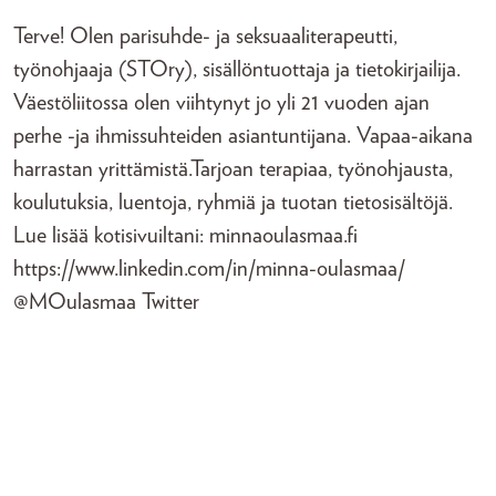
Terve! Olen parisuhde- ja seksuaaliterapeutti,
työnohjaaja (STOry), sisällöntuottaja ja tietokirjailija.
Väestöliitossa olen viihtynyt jo yli 21 vuoden ajan
perhe -ja ihmissuhteiden asiantuntijana. Vapaa-aikana
harrastan yrittämistä.Tarjoan terapiaa, työnohjausta,
koulutuksia, luentoja, ryhmiä ja tuotan tietosisältöjä.
Lue lisää kotisivuiltani: minnaoulasmaa.fi
https://www.linkedin.com/in/minna-oulasmaa/
@MOulasmaa Twitter