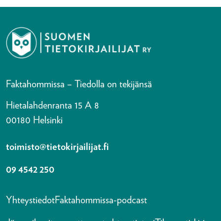
Faktahommissa – Tiedolla on tekijänsä
Hietalahdenranta 15 A 8
00180 Helsinki
toimisto@tietokirjailijat.fi
09 4542 250
Yhteystiedot
Faktahommissa-podcast