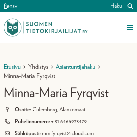
Siirry sisältöön
fi
en
sv
Haku
Etusivu
>
Yhdistys
>
Asiantuntijahaku
>
Minna-Maria Fyrqvist
Minna-Maria Fyrqvist
Osoite:
Culemborg, Alankomaat
Puhelinnumero:
+ 31 6466923479
Sähköposti:
mm.fyrqvist@icloud.com