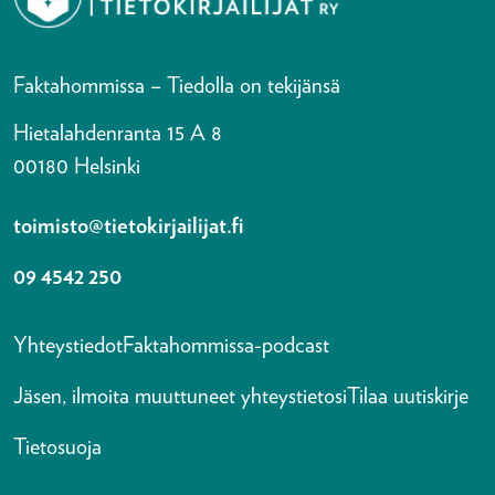
Faktahommissa – Tiedolla on tekijänsä
Hietalahdenranta 15 A 8
00180 Helsinki
toimisto@tietokirjailijat.fi
09 4542 250
Yhteystiedot
Faktahommissa-podcast
Jäsen, ilmoita muuttuneet yhteystietosi
Tilaa uutiskirje
Tietosuoja