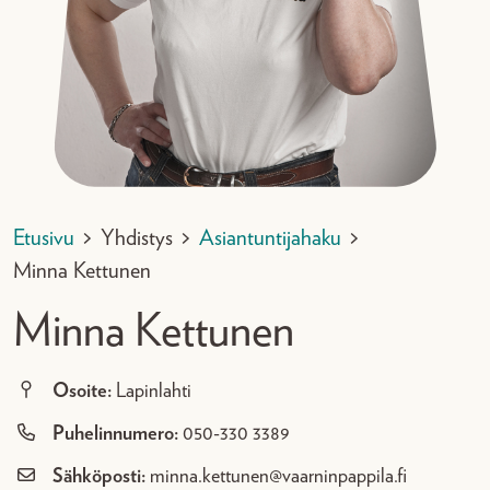
Etusivu
>
Yhdistys
>
Asiantuntijahaku
>
Minna Kettunen
Minna Kettunen
Osoite:
Lapinlahti
Puhelinnumero:
050-330 3389
Sähköposti:
minna.kettunen@vaarninpappila.fi